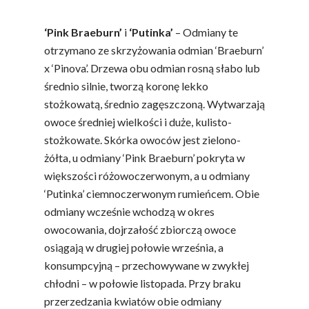
Konsumpcji Warzyw 
‘Pink Braeburn’
i
‘Putinka’
– Odmiany te
Owoców
otrzymano ze skrzyżowania odmian ‘Braeburn’
Nutriscore Fakty
x ‘Pinova’. Drzewa obu odmian rosną słabo lub
Federacja Branżowy
średnio silnie, tworzą koronę lekko
Związków Producen
stożkowatą, średnio zagęszczoną. Wytwarzają
Rolnych – Ziemniaki
owoce średniej wielkości i duże, kulisto-
stożkowate. Skórka owoców jest zielono-
Jedz Owoce I Warzy
żółta, u odmiany ‘Pink Braeburn’ pokryta w
Nich Największa Moc
większości różowoczerwonym, a u odmiany
Skrywa!
‘Putinka’ ciemnoczerwonym rumieńcem. Obie
Festiwal Młody Polsk
odmiany wcześnie wchodzą w okres
Ziemniak
owocowania, dojrzałość zbiorczą owoce
osiągają w drugiej połowie września, a
Jemy Eko Warzywa I
konsumpcyjną – przechowywane w zwykłej
Owoce
chłodni – w połowie listopada. Przy braku
Polskie Forum Żywn
przerzedzania kwiatów obie odmiany