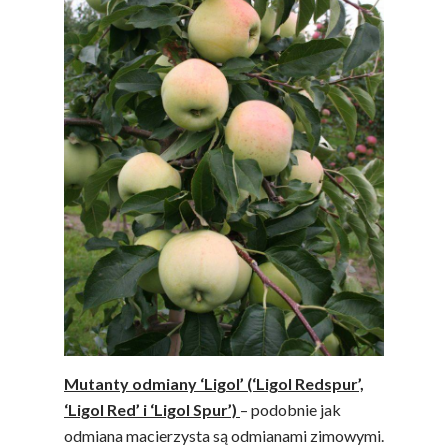
Mutanty odmiany ‘Ligol’ (‘Ligol Redspur’,
‘Ligol Red’ i ‘Ligol Spur’)
– podobnie jak
odmiana macierzysta są odmianami zimowymi.