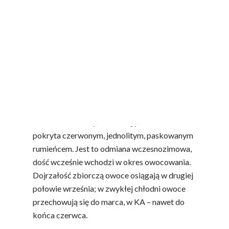
Melfree –
odmiana ta jest mieszańcem
‘Melrose’ x ‘Freedom’. Drzewo rośnie
umiarkowanie silnie. Korony są nieco
rozłożyste, średnio zagęszczone. ‘Melfree’ jest
odmianą odporną na parcha jabłoni, mało
podatna na mączniaka jabłoni, ale jest średnio
wrażliwa na zarazę ogniową. Owoce ‘Melfree’
są duże, kształtne, kuliste. Skórka zielonożółta,
sucha, lekko błyszcząca, ze średnio silnym
nalotem woskowym,na dużej powierzchni
pokryta czerwonym, jednolitym, paskowanym
rumieńcem. Jest to odmiana wczesnozimowa,
dość wcześnie wchodzi w okres owocowania.
Dojrzałość zbiorczą owoce osiągają w drugiej
połowie września; w zwykłej chłodni owoce
przechowują się do marca, w KA – nawet do
końca czerwca.