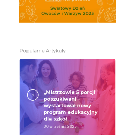
Popularne Artykuły
„Mistrzowie 5 porcji”
poszukiwani –
wystartował nowy
program edukacyjny
dla szkół
30 września 2025