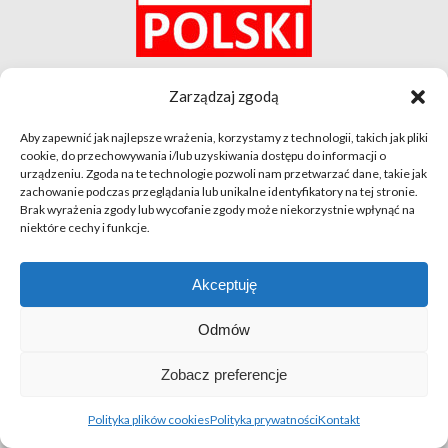
Zarządzaj zgodą
Kontakt
|
Newsletter
|
Polityka prywatności
|
Polityka plików cookies
Aby zapewnić jak najlepsze wrażenia, korzystamy z technologii, takich jak pliki
cookie, do przechowywania i/lub uzyskiwania dostępu do informacji o
urządzeniu. Zgoda na te technologie pozwoli nam przetwarzać dane, takie jak
zachowanie podczas przeglądania lub unikalne identyfikatory na tej stronie.
#FunduszePromocji
Brak wyrażenia zgody lub wycofanie zgody może niekorzystnie wpłynąć na
niektóre cechy i funkcje.
Akceptuję
Odmów
© apetytnapolskie.com 2019 – KUPS; Wszystkie prawa
Zobacz preferencje
zastrzeżone | realizacja
Hillnet
O
Polityka plików cookies
Polityka prywatności
Kontakt