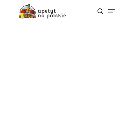
Okiem eksperta
Czym charakteryzują się
odmiany jabłek hodowli
Instytutu Ogrodnictwa –
dr inż. Mariusz
Lewandowski
Od
apetyt na polskie