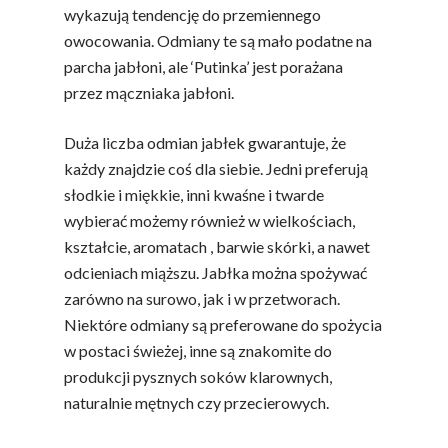
Ekologicznej
wykazują tendencję do przemiennego
owocowania. Odmiany te są mało podatne na
Chrup Owoce, Jedz
parcha jabłoni, ale ‘Putinka’ jest porażana
Warzywa – To Na Zd
przez mączniaka jabłoni.
Świetnie Wpływa
Warzywa I Owoce Da
Duża liczba odmian jabłek gwarantuje, że
Super Moce
każdy znajdzie coś dla siebie. Jedni preferują
słodkie i miękkie, inni kwaśne i twarde
Good Move
wybierać możemy również w wielkościach,
Związek Zawodowy
kształcie, aromatach , barwie skórki, a nawet
Rolników Ojczyzna
odcieniach miąższu. Jabłka można spożywać
zarówno na surowo, jak i w przetworach.
Branża
Niektóre odmiany są preferowane do spożycia
Wydarzenia
w postaci świeżej, inne są znakomite do
produkcji pysznych soków klarownych,
Badania
naturalnie mętnych czy przecierowych.