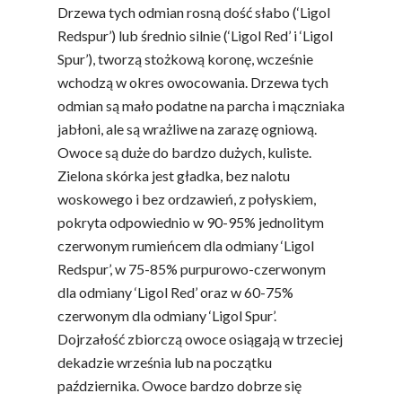
Drzewa tych odmian rosną dość słabo (‘Ligol
Redspur’) lub średnio silnie (‘Ligol Red’ i ‘Ligol
Spur’), tworzą stożkową koronę, wcześnie
wchodzą w okres owocowania. Drzewa tych
odmian są mało podatne na parcha i mączniaka
jabłoni, ale są wrażliwe na zarazę ogniową.
Owoce są duże do bardzo dużych, kuliste.
Zielona skórka jest gładka, bez nalotu
woskowego i bez ordzawień, z połyskiem,
pokryta odpowiednio w 90-95% jednolitym
czerwonym rumieńcem dla odmiany ‘Ligol
Redspur’, w 75-85% purpurowo-czerwonym
dla odmiany ‘Ligol Red’ oraz w 60-75%
czerwonym dla odmiany ‘Ligol Spur’.
Dojrzałość zbiorczą owoce osiągają w trzeciej
dekadzie września lub na początku
października. Owoce bardzo dobrze się