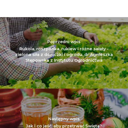
Poprzedni wpis
Rukola, roszponka, rukiew i różne sałaty -
zielona siła z doniczki i ogrodu, dr Agnieszka
Stępowska z Instytutu Ogrodnictwa
Następny wpis
Jak i co jeść, aby przetrwać Święta?