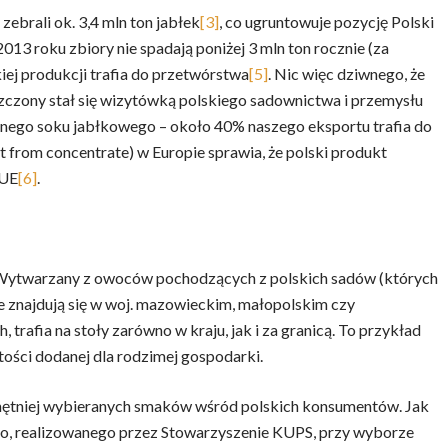
brali ok. 3,4 mln ton jabłek
[3]
, co ugruntowuje pozycję Polski
2013 roku zbiory nie spadają poniżej 3 mln ton rocznie (za
kiej produkcji trafia do przetwórstwa
[5]
. Nic więc dziwnego, że
szczony stał się wizytówką polskiego sadownictwa i przemysłu
nego soku jabłkowego – około 40% naszego eksportu trafia do
 from concentrate) w Europie sprawia, że polski produkt
 UE
[6]
.
. Wytwarzany z owoców pochodzących z polskich sadów (których
e znajdują się w woj. mazowieckim, małopolskim czy
trafia na stoły zarówno w kraju, jak i za granicą. To przykład
tości dodanej dla rodzimej gospodarki.
jchętniej wybieranych smaków wśród polskich konsumentów. Jak
o, realizowanego przez Stowarzyszenie KUPS, przy wyborze