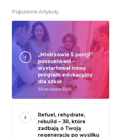
Popularne Artykuły
„Mistrzowie 5 porcji”
poszukiwani –
wystartował nowy
program edukacyjny
dla szkół
30 września 2025
Refuel, rehydrate,
rebuild – 3R, które
zadbają o Twoją
regenerację po wysiłku