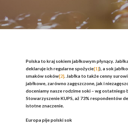
Wciśnij enter żeby wyszukać lub ESC żeby za
Polska to kraj sokiem jabłkowym płynący. Jabł
deklaruje ich regularne spożycie
[1]
), a sok jabł
smaków soków
[2]
. Jabłka to także cenny surow
jabłkowe, zarówno zagęszczone, jak i niezagęs
doceniamy nasze rodzime soki – wg ostatniego
Stowarzyszenie KUPS, aż 73% respondentów dekl
istotne znaczenie.
Europa pije polski sok