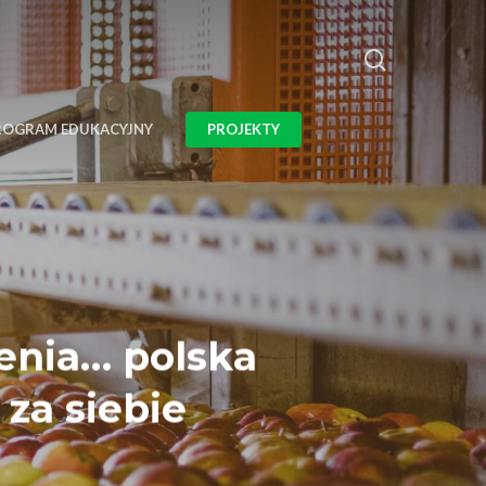
ROGRAM EDUKACYJNY
PROJEKTY
cenia… polska
za siebie