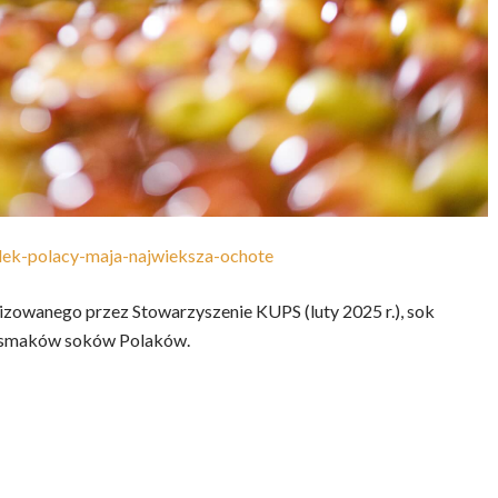
lek-polacy-maja-najwieksza-ochote
zowanego przez Stowarzyszenie KUPS (luty 2025 r.), sok
ch smaków soków Polaków.