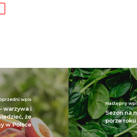
oprzedni wpis
Następny wpi
 – warzywa i
Sezon na no
iedzieć, że
porze roku
y w Polsce