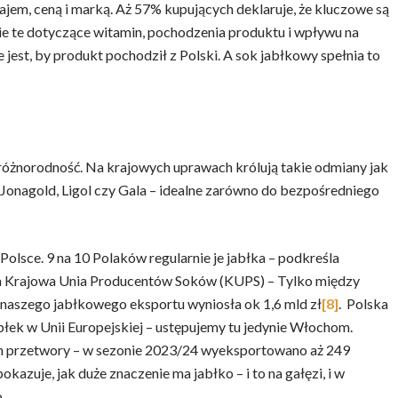
jem, ceną i marką. Aż 57% kupujących deklaruje, że kluczowe są
nie te dotyczące witamin, pochodzenia produktu i wpływu na
 jest, by produkt pochodził z Polski. A sok jabłkowy spełnia to
ta różnorodność. Na krajowych uprawach królują takie odmiany jak
 Jonagold, Ligol czy Gala – idealne zarówno do bezpośredniego
Polsce. 9 na 10 Polaków regularnie je jabłka – podkreśla
ia Krajowa Unia Producentów Soków (KUPS) – Tylko między
 naszego jabłkowego eksportu wyniosła ok 1,6 mld zł
[8]
. Polska
błek w Unii Europejskiej – ustępujemy tu jedynie Włochom.
ich przetwory – w sezonie 2023/24 wyeksportowano aż 249
 pokazuje, jak duże znaczenie ma jabłko – i to na gałęzi, i w
.