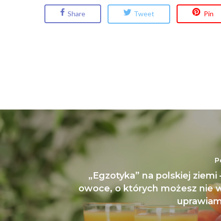
Share
Tweet
Pin
P
„Egzotyka” na polskiej ziemi
owoce, o których możesz nie w
uprawiam