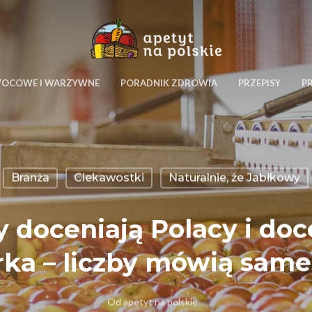
WOCOWE I WARZYWNE
PORADNIK ZDROWIA
PRZEPISY
P
Branża
Ciekawostki
Naturalnie, że Jabłkowy
 doceniają Polacy i do
ka – liczby mówią same 
Od
apetyt na polskie