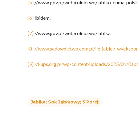
[5]
//www.gov.pl/web/rolnictwo/jablko-duma-polsk
[6]
Ibidem.
[7]
//www.gov.pl/web/rolnictwo/jablka
[8]
//www.sadownictwo.com.pl/ile-jablek-wyekspor
[9]
//kups.org.pl/wp-content/uploads/2025/01/Ra
Jabłka; Sok Jabłkowy; 5 Porcji