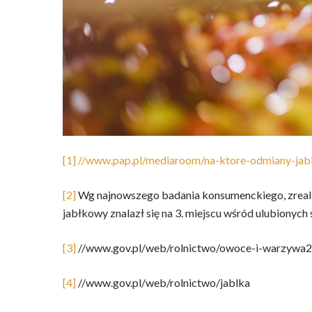
[1]
//www.pap.pl/mediaroom/na-ktore-odmiany-jab
[2]
Wg najnowszego badania konsumenckiego, zreali
jabłkowy znalazł się na 3. miejscu wśród ulubiony
[3]
//www.gov.pl/web/rolnictwo/owoce-i-warzywa2
[4]
//www.gov.pl/web/rolnictwo/jablka