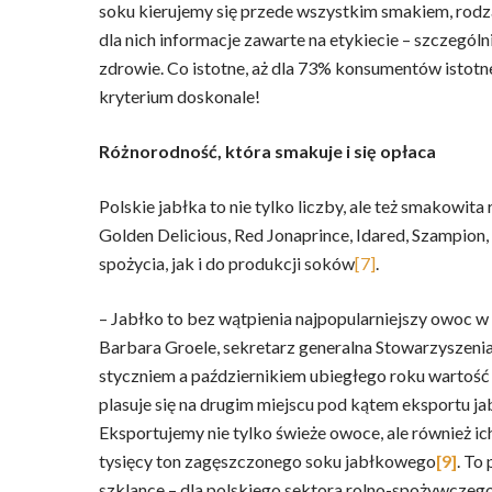
soku kierujemy się przede wszystkim smakiem, rodza
dla nich informacje zawarte na etykiecie – szczegól
zdrowie. Co istotne, aż dla 73% konsumentów istotne
kryterium doskonale!
Różnorodność, która smakuje i się opłaca
Polskie jabłka to nie tylko liczby, ale też smakowi
Golden Delicious, Red Jonaprince, Idared, Szampion,
spożycia, jak i do produkcji soków
[7]
.
– Jabłko to bez wątpienia najpopularniejszy owoc w 
Barbara Groele, sekretarz generalna Stowarzyszen
styczniem a październikiem ubiegłego roku wartość
plasuje się na drugim miejscu pod kątem eksportu ja
Eksportujemy nie tylko świeże owoce, ale również 
tysięcy ton zagęszczonego soku jabłkowego
[9]
. To
szklance – dla polskiego sektora rolno-spożywczego