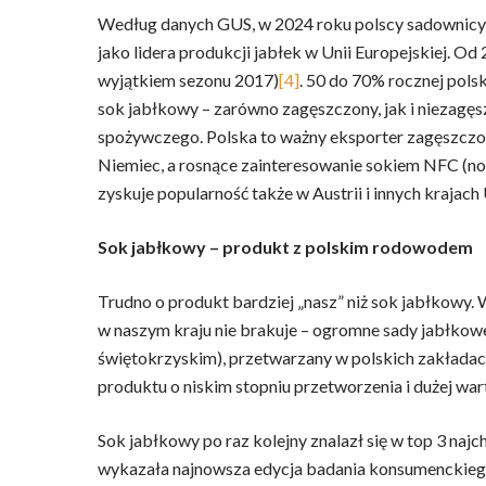
Według danych GUS, w 2024 roku polscy sadownicy ze
jako lidera produkcji jabłek w Unii Europejskiej. Od 
wyjątkiem sezonu 2017)
[4]
. 50 do 70% rocznej pols
sok jabłkowy – zarówno zagęszczony, jak i niezagę
spożywczego. Polska to ważny eksporter zagęszczo
Niemiec, a rosnące zainteresowanie sokiem NFC (not
zyskuje popularność także w Austrii i innych krajach
Sok jabłkowy – produkt z polskim rodowodem
Trudno o produkt bardziej „nasz” niż sok jabłkowy
w naszym kraju nie brakuje – ogromne sady jabłkow
świętokrzyskim), przetwarzany w polskich zakładach, 
produktu o niskim stopniu przetworzenia i dużej war
Sok jabłkowy po raz kolejny znalazł się w top 3 na
wykazała najnowsza edycja badania konsumenckieg