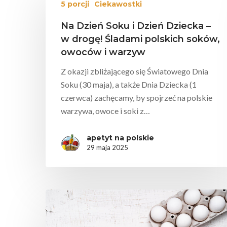
5 porcji
Ciekawostki
Na Dzień Soku i Dzień Dziecka –
w drogę! Śladami polskich soków,
owoców i warzyw
Z okazji zbliżającego się Światowego Dnia
Wciśnij enter żeby wyszukać lub ESC żeby za
Soku (30 maja), a także Dnia Dziecka (1
czerwca) zachęcamy, by spojrzeć na polskie
warzywa, owoce i soki z…
apetyt na polskie
29 maja 2025