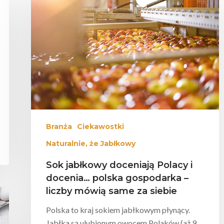
mknąć
Branża
Ciekawostki
Naturalnie, że Jabłkowy
Sok jabłkowy doceniają Polacy i
docenia… polska gospodarka –
liczby mówią same za siebie
Polska to kraj sokiem jabłkowym płynący.
Jabłka są ulubionym owocem Polaków (aż 9