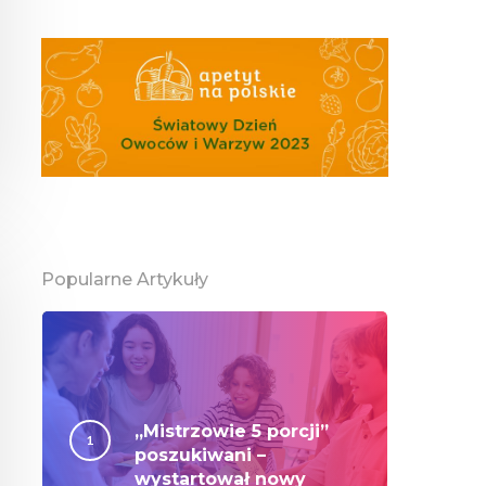
Popularne Artykuły
„Mistrzowie 5 porcji”
poszukiwani –
wystartował nowy