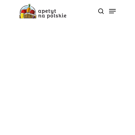
Uroda
Walka z suchą skórą ,,od
środka”
Od
apetyt na polskie
W okresie jesienno-zimowym wiele osób