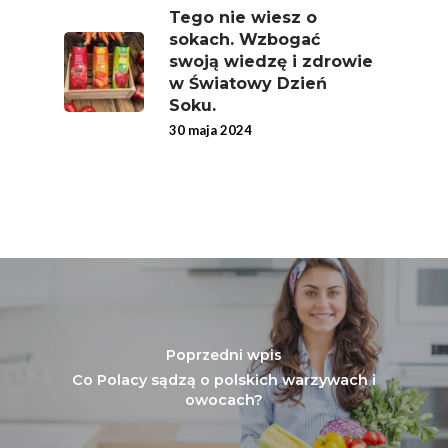
Warzywa I Owoce Da
Tego nie wiesz o
Super Moce
sokach. Wzbogać
swoją wiedzę i zdrowie
Good Move
w Światowy Dzień
Związek Zawodowy
Soku.
Rolników Ojczyzna
30 maja 2024
Branża
Wydarzenia
Badania
Poprzedni wpis
Co Polacy sądzą o polskich warzywach i
owocach?