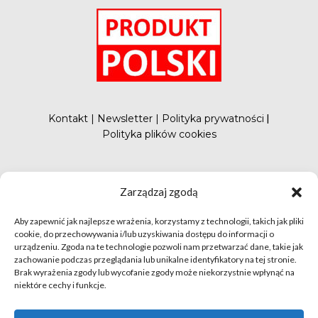
Kontakt
|
Newsletter
|
Polityka prywatności
|
Polityka plików cookies
#FunduszePromocji
Zarządzaj zgodą
Aby zapewnić jak najlepsze wrażenia, korzystamy z technologii, takich jak pliki
cookie, do przechowywania i/lub uzyskiwania dostępu do informacji o
urządzeniu. Zgoda na te technologie pozwoli nam przetwarzać dane, takie jak
zachowanie podczas przeglądania lub unikalne identyfikatory na tej stronie.
Brak wyrażenia zgody lub wycofanie zgody może niekorzystnie wpłynąć na
niektóre cechy i funkcje.
© apetytnapolskie.com 2019 – KUPS; Wszystkie prawa
zastrzeżone | realizacja
Hillnet