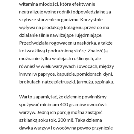
witamina młodości, która efektywnie
neutralizuje wolne rodniki odpowiedzialne za
szybsze starzenie organizmu. Korzystnie
wpływa na produkcję kolagenu, przez co ma
działanie silnie nawilżające i ujędrniające.
Przeciwdziała rogowaceniu naskórka, a także
koi wrażliwą i podrażnioną skórę. Znaleźć ją
można nie tylko w olejach roślinnych, ale
również w wielu warzywach i owocach, między
innymi w papryce, kapuście, pomidorach, dyni,
brokułach, natce pietruszki, jarmużu, szpinaku.
Warto zapamiętać, że dziennie powinniśmy
spożywać minimum 400 gramów owoców i
warzyw. Jedną ich porcję można zastąpić
szklanką soku (ok. 200 ml). Taka dzienna
dawka warzyw i owoców na pewno przyniesie