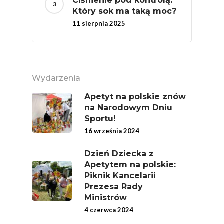
Ciśnienie pod kontrolą.
Związków Producen
Który sok ma taką moc?
Rolnych – Ziemniaki
11 sierpnia 2025
Jedz Owoce I Warzy
Nich Największa Moc
Skrywa!
Wydarzenia
Festiwal Młody Polsk
Ziemniak
Apetyt na polskie znów
na Narodowym Dniu
Jemy Eko Warzywa I
Sportu!
Owoce
16 września 2024
Polskie Forum Żywn
Dzień Dziecka z
Ekologicznej
Apetytem na polskie:
Piknik Kancelarii
Chrup Owoce, Jedz
Prezesa Rady
Warzywa – To Na Zd
Ministrów
Świetnie Wpływa
4 czerwca 2024