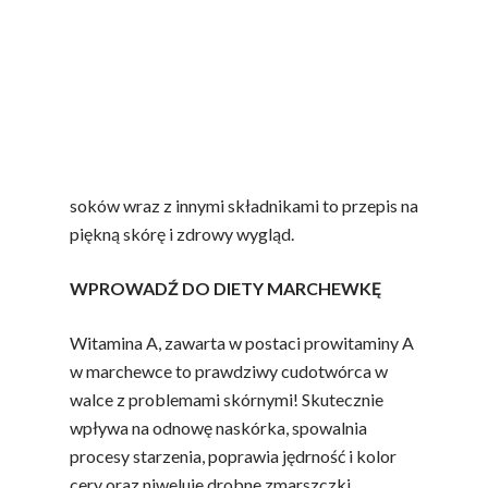
podkreślić rolę warzyw i owoców w procesie
nawodnienia. Są to produkty naturalnie
zbudowane z dużej ilości wody, a dodatkowo
zawierają większość niezbędnych do
zachowania ładnego i zdrowego wyglądu
witamin i składników mineralnych. Pamiętajmy
więc, że dostarczanie ich z warzyw, owoców i
soków wraz z innymi składnikami to przepis na
piękną skórę i zdrowy wygląd.
WPROWADŹ DO DIETY MARCHEWKĘ
Witamina A, zawarta w postaci prowitaminy A
w marchewce to prawdziwy cudotwórca w
walce z problemami skórnymi! Skutecznie
wpływa na odnowę naskórka, spowalnia
procesy starzenia, poprawia jędrność i kolor
cery oraz niweluje drobne zmarszczki.