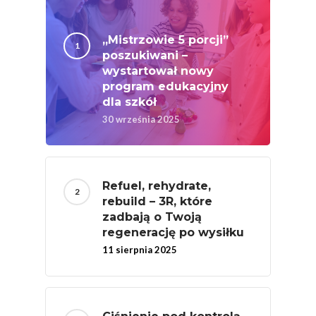
Współpraca Z Influe
Projekty
Efekt Metaboliczny 
„Mistrzowie 5 porcji”
Naturalnie, Że Jabłk
poszukiwani –
wystartował nowy
MOC POLSKICH Wa
program edukacyjny
# Wybieram POLSKI
dla szkół
Jabłka
30 września 2025
5 Porcji Warzyw, O
Lub Soku
Refuel, rehydrate,
Certyfikowany Prod
rebuild – 3R, które
Narodowe Badania
zadbają o Twoją
regenerację po wysiłku
Konsumpcji Warzyw 
11 sierpnia 2025
Owoców
Nutriscore Fakty
Federacja Branżowy