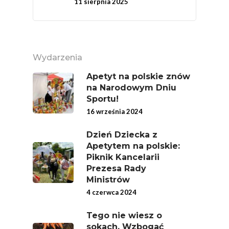
11 sierpnia 2025
Związków Producen
Rolnych – Ziemniaki
Jedz Owoce I Warzy
Nich Największa Moc
Wydarzenia
Skrywa!
Apetyt na polskie znów
Festiwal Młody Polsk
na Narodowym Dniu
Ziemniak
Sportu!
16 września 2024
Jemy Eko Warzywa I
Owoce
Dzień Dziecka z
Apetytem na polskie:
Polskie Forum Żywn
Piknik Kancelarii
Ekologicznej
Prezesa Rady
Ministrów
Chrup Owoce, Jedz
4 czerwca 2024
Warzywa – To Na Zd
Świetnie Wpływa
Tego nie wiesz o
sokach. Wzbogać
Warzywa I Owoce Da