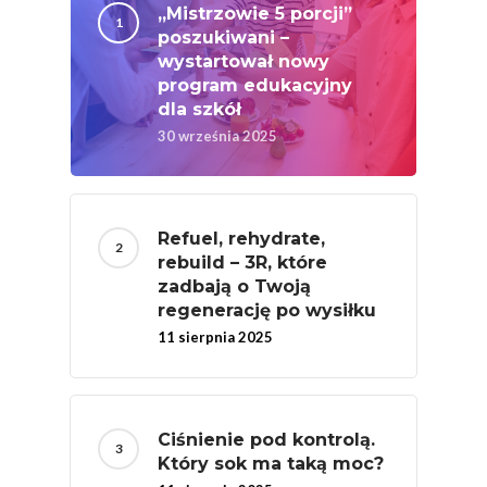
Projekty
„Mistrzowie 5 porcji”
Efekt Metaboliczny 
poszukiwani –
wystartował nowy
Naturalnie, Że Jabłk
program edukacyjny
MOC POLSKICH Wa
dla szkół
30 września 2025
# Wybieram POLSKI
Jabłka
5 Porcji Warzyw, O
Refuel, rehydrate,
Lub Soku
rebuild – 3R, które
zadbają o Twoją
Certyfikowany Prod
regenerację po wysiłku
Narodowe Badania
11 sierpnia 2025
Konsumpcji Warzyw 
Owoców
Nutriscore Fakty
Ciśnienie pod kontrolą.
Który sok ma taką moc?
Federacja Branżowy