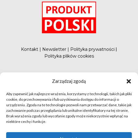
Kontakt
|
Newsletter
|
Polityka prywatności
|
Polityka plików cookies
#FunduszePromocji
Zarządzaj zgodą
Aby zapewnić jak najlepsze wrażenia, korzystamy z technologii, takich jak pliki
cookie, do przechowywania i/lub uzyskiwania dostępu do informacji o
urządzeniu. Zgoda na te technologie pozwoli nam przetwarzać dane, takie jak
zachowanie podczas przeglądania lub unikalne identyfikatory na tej stronie.
Brak wyrażenia zgody lub wycofanie zgody może niekorzystnie wpłynąć na
niektóre cechy i funkcje.
© apetytnapolskie.com 2019 – KUPS; Wszystkie prawa
zastrzeżone | realizacja
Hillnet