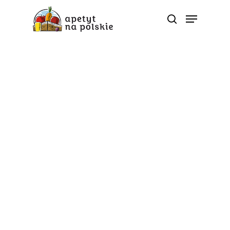
Poradnik zdrowia
Co wiesz o soku
jabłkowym?
Od
apetyt na polskie
Sok jabłkowy jest jednym z najczęściej