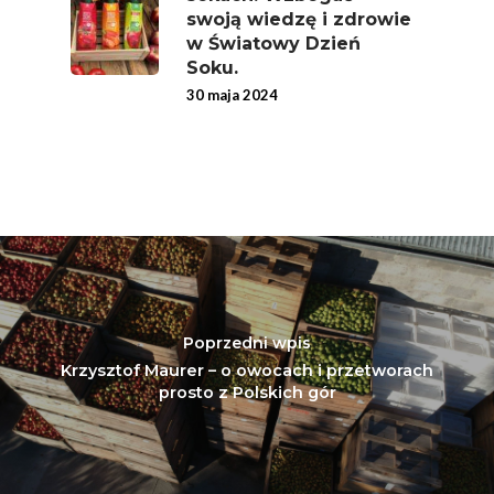
swoją wiedzę i zdrowie
Super Moce
w Światowy Dzień
Good Move
Soku.
30 maja 2024
Związek Zawodowy
Rolników Ojczyzna
Branża
Wydarzenia
Badania
Poprzedni wpis
Krzysztof Maurer – o owocach i przetworach
prosto z Polskich gór