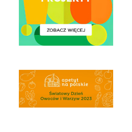
# Wybieram POLSKI
Jabłka
5 Porcji Warzyw, O
Lub Soku
Certyfikowany Prod
Narodowe Badania
Konsumpcji Warzyw 
Owoców
Nutriscore Fakty
Federacja Branżowy
Związków Producen
Rolnych – Ziemniaki
Jedz Owoce I Warzy
Nich Największa Moc
Skrywa!