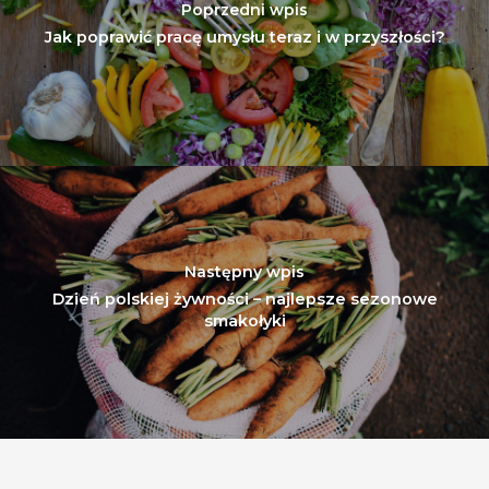
Poprzedni wpis
Jak poprawić pracę umysłu teraz i w przyszłości?
Następny wpis
Dzień polskiej żywności – najlepsze sezonowe
smakołyki