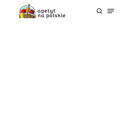
5 porcji
Hyc, do plecaka! Czyli o
zdrowych przekąskach
do szkoły
Od
apetyt na polskie