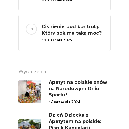
Branża
Wydarzenia
Ciśnienie pod kontrolą.
Badania
Który sok ma taką moc?
11 sierpnia 2025
Wydarzenia
Apetyt na polskie znów
na Narodowym Dniu
Sportu!
16 września 2024
Dzień Dziecka z
Apetytem na polskie:
Piknik Kancelarii