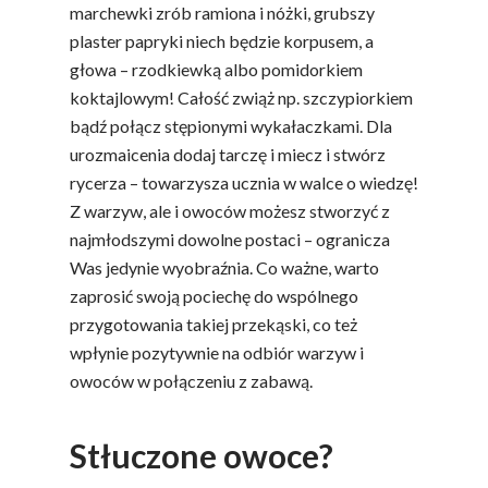
marchewki zrób ramiona i nóżki, grubszy
plaster papryki niech będzie korpusem, a
głowa – rzodkiewką albo pomidorkiem
koktajlowym! Całość zwiąż np. szczypiorkiem
bądź połącz stępionymi wykałaczkami. Dla
urozmaicenia dodaj tarczę i miecz i stwórz
rycerza – towarzysza ucznia w walce o wiedzę!
Z warzyw, ale i owoców możesz stworzyć z
najmłodszymi dowolne postaci – ogranicza
Was jedynie wyobraźnia. Co ważne, warto
zaprosić swoją pociechę do wspólnego
przygotowania takiej przekąski, co też
wpłynie pozytywnie na odbiór warzyw i
owoców w połączeniu z zabawą.
Stłuczone owoce?