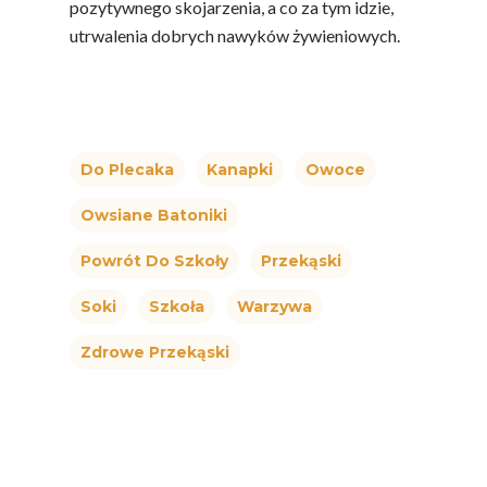
pozytywnego skojarzenia, a co za tym idzie,
utrwalenia dobrych nawyków żywieniowych.
Do Plecaka
Kanapki
Owoce
Owsiane Batoniki
Powrót Do Szkoły
Przekąski
Soki
Szkoła
Warzywa
Zdrowe Przekąski
Polskie
Warzywa I
Owoce