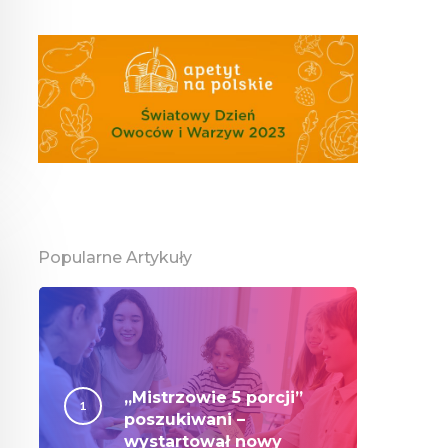
Popularne Artykuły
„Mistrzowie 5 porcji”
poszukiwani –
wystartował nowy