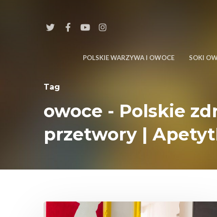
POLSKIE WARZYWA I OWOCE
SOKI O
Tag
owoce - Polskie z
przetwory | Apety