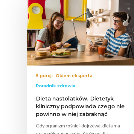
Wciśnij enter żeby wyszukać lub ESC żeby za
5 porcji
Okiem eksperta
Poradnik zdrowia
Dieta nastolatków. Dietetyk
kliniczny podpowiada czego nie
powinno w niej zabraknąć
Gdy organizm rośnie i dojrzewa, dieta ma
szczególne znaczenie. Zarówno dla