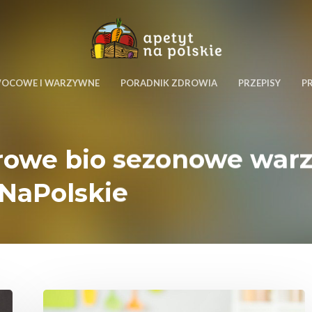
WOCOWE I WARZYWNE
PORADNIK ZDROWIA
PRZEPISY
P
drowe bio sezonowe war
tNaPolskie