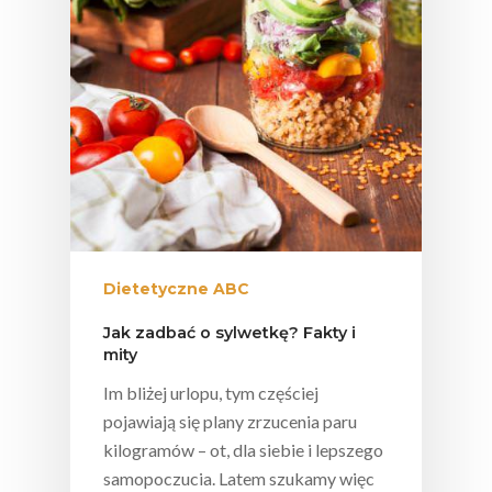
Ekologicznej
Chrup Owoce, Jedz
Warzywa – To Na Zd
Świetnie Wpływa
Warzywa I Owoce Da
Super Moce
Good Move
Związek Zawodowy
Dietetyczne ABC
Rolników Ojczyzna
Jak zadbać o sylwetkę? Fakty i
Branża
mity
Wydarzenia
Im bliżej urlopu, tym częściej
Badania
pojawiają się plany zrzucenia paru
kilogramów – ot, dla siebie i lepszego
samopoczucia. Latem szukamy więc