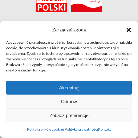
O
Zarządzaj zgodą
Aby zapewnić jak najlepsze wrażenia, korzystamy z technologii, takich jak pliki
cookie, do przechowywania i/lub uzyskiwania dostępu do informacji o
urządzeniu. Zgoda na te technologie pozwoli nam przetwarzać dane, takie jak
zachowanie podczas przeglądania lub unikalne identyfikatory na tej stronie.
Brak wyrażenia zgody lub wycofanie zgody może niekorzystnie wpłynąć na
niektóre cechy i funkcje.
Kontakt
|
Newsletter
|
Polityka prywatności
|
Polityka plików cookies
Akceptuję
Odmów
#FunduszePromocji
Zobacz preferencje
Polityka plików cookies
Polityka prywatności
Kontakt