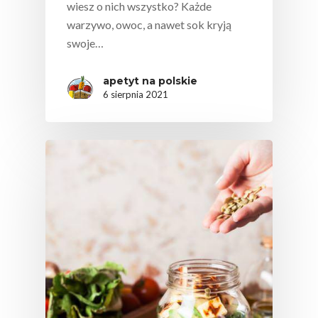
wiesz o nich wszystko? Każde
Konsumpcji Warzyw 
warzywo, owoc, a nawet sok kryją
Owoców
swoje…
Nutriscore Fakty
apetyt na polskie
Federacja Branżowy
6 sierpnia 2021
Związków Producen
Rolnych – Ziemniaki
Jedz Owoce I Warzy
Nich Największa Moc
Skrywa!
Festiwal Młody Polsk
Ziemniak
Jemy Eko Warzywa I
Owoce
Polskie Forum Żywn