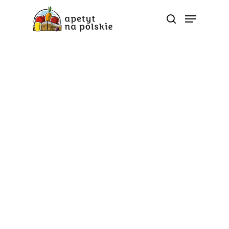
Tag
warzywa - Polskie
zdrowe bio sezonowe
warzywa owoce soki
przetwory |
ApetytNaPolskie