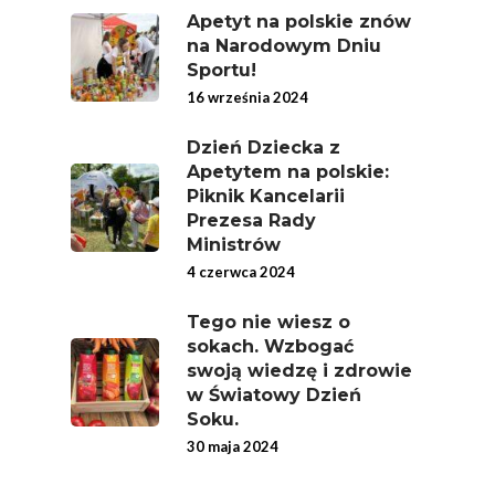
Apetyt na polskie znów
Good Move
na Narodowym Dniu
Związek Zawodowy
Sportu!
Rolników Ojczyzna
16 września 2024
Branża
Dzień Dziecka z
Apetytem na polskie:
Wydarzenia
Piknik Kancelarii
Prezesa Rady
Badania
Ministrów
4 czerwca 2024
Tego nie wiesz o
sokach. Wzbogać
swoją wiedzę i zdrowie
w Światowy Dzień
Soku.
30 maja 2024