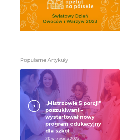
Naturalnie, Że Jabłk
MOC POLSKICH Wa
# Wybieram POLSKI
Jabłka
5 Porcji Warzyw, O
Lub Soku
Popularne Artykuły
Certyfikowany Prod
Narodowe Badania
Konsumpcji Warzyw 
Owoców
„Mistrzowie 5 porcji”
poszukiwani –
Nutriscore Fakty
wystartował nowy
Federacja Branżowy
program edukacyjny
dla szkół
Związków Producen
30 września 2025
Rolnych – Ziemniaki