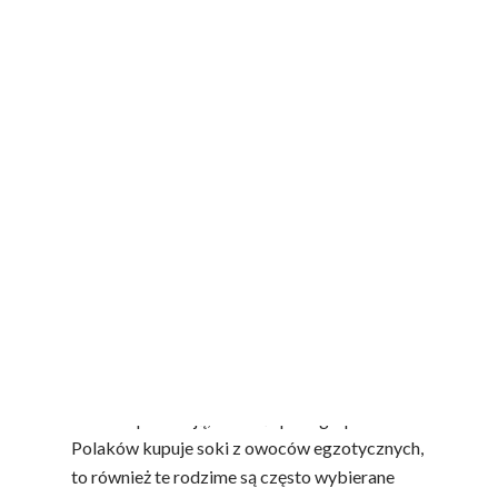
Które polskie soki to
nasze ulubione?
Smak ma dla nas znaczenie w przypadku soku,
bo to właśnie on często decyduje o tym, po
który produkt sięgniemy chętniej w sklepie.
Badania pokazują, że choć spora grupa
Polaków kupuje soki z owoców egzotycznych,
to również te rodzime są często wybierane