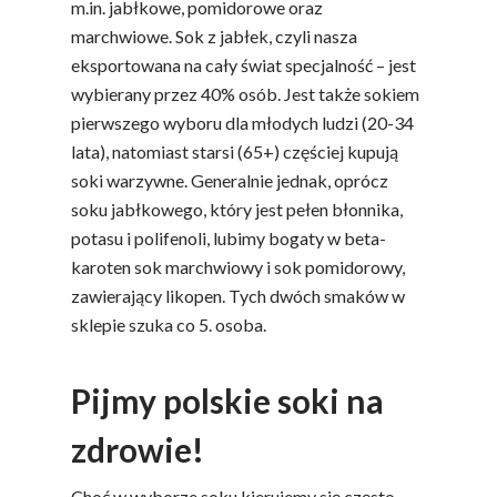
m.in. jabłkowe, pomidorowe oraz
marchwiowe. Sok z jabłek, czyli nasza
eksportowana na cały świat specjalność – jest
wybierany przez 40% osób. Jest także sokiem
pierwszego wyboru dla młodych ludzi (20-34
lata), natomiast starsi (65+) częściej kupują
soki warzywne. Generalnie jednak, oprócz
soku jabłkowego, który jest pełen błonnika,
potasu i polifenoli, lubimy bogaty w beta-
karoten sok marchwiowy i sok pomidorowy,
zawierający likopen. Tych dwóch smaków w
sklepie szuka co 5. osoba.
Pijmy polskie soki na
zdrowie!
Choć w wyborze soku kierujemy się często