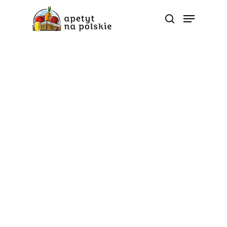
Badania
Jabłko czy pomidor?
Które soki z polskich
owoców lubimy
najbardziej?
Od
apetyt na polskie