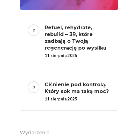
Jedz Owoce I Warzy
Nich Największa Moc
Skrywa!
Refuel, rehydrate,
rebuild – 3R, które
Festiwal Młody Polsk
zadbają o Twoją
Ziemniak
regenerację po wysiłku
11 sierpnia 2025
Jemy Eko Warzywa I
Owoce
Polskie Forum Żywn
Ciśnienie pod kontrolą.
Ekologicznej
Który sok ma taką moc?
Chrup Owoce, Jedz
11 sierpnia 2025
Warzywa – To Na Zd
Świetnie Wpływa
Warzywa I Owoce Da
Wydarzenia
Super Moce