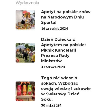
Wydarzenia
Warzywa – To Na Zd
Świetnie Wpływa
Apetyt na polskie znów
na Narodowym Dniu
Warzywa I Owoce Da
Sportu!
Super Moce
16 września 2024
Good Move
Dzień Dziecka z
Związek Zawodowy
Apetytem na polskie:
Piknik Kancelarii
Rolników Ojczyzna
Prezesa Rady
Branża
Ministrów
4 czerwca 2024
Wydarzenia
Tego nie wiesz o
Badania
sokach. Wzbogać
swoją wiedzę i zdrowie
w Światowy Dzień
Soku.
30 maja 2024