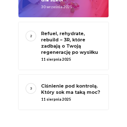
30 września 2025
Nutriscore Fakty
Federacja Branżowy
Związków Producen
Rolnych – Ziemniaki
Refuel, rehydrate,
rebuild – 3R, które
Jedz Owoce I Warzy
zadbają o Twoją
Nich Największa Moc
regenerację po wysiłku
Skrywa!
11 sierpnia 2025
Festiwal Młody Polsk
Ziemniak
Ciśnienie pod kontrolą.
Jemy Eko Warzywa I
Który sok ma taką moc?
Owoce
11 sierpnia 2025
Polskie Forum Żywn
Ekologicznej
Chrup Owoce, Jedz