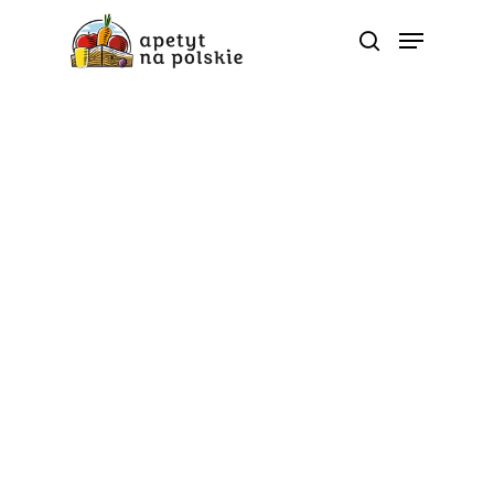
Przepisy
Jesienne polskie
warzywa – przepis na fit
zapiekankę
Od
apetyt na polskie