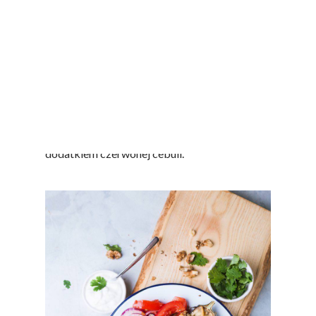
wymieszać. Dodać ugotowaną kaszę kuskus i
doprawić do smaku. Połowę przygotowanego
farszu przełożyć do „foremek” z bakłażana i
zapiekać w piekarniku, w temperaturze 180 C,
aż bakłażany zmiękną (ok 20 minut). Po
upieczeniu i ostudzeniu podawać z jogurtem,
posypane natką pietruszki. Całość można
wzbogacić pokrojoną czerwoną papryką z
dodatkiem czerwonej cebuli.