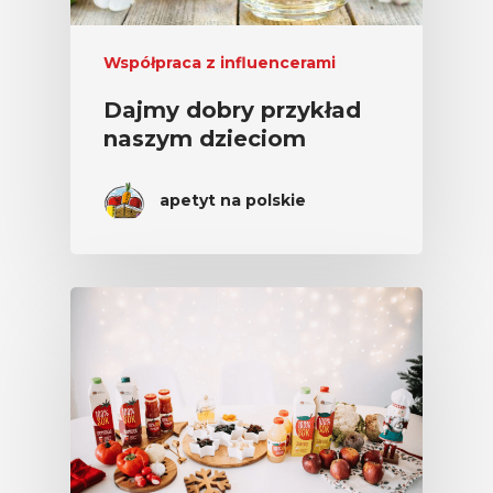
Chrup Owoce, Jedz
Współpraca z influencerami
Warzywa – To Na Zd
Świetnie Wpływa
Dajmy dobry przykład
naszym dzieciom
Warzywa I Owoce Da
Super Moce
apetyt na polskie
Good Move
Związek Zawodowy
Rolników Ojczyzna
Branża
Wydarzenia
Badania