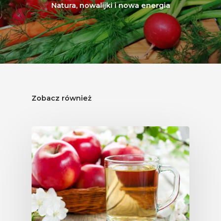
Konsumpcji Warzyw 
Natura, nowalijki i nowa energia
Owoców
Nutriscore Fakty
Federacja Branżowy
Związków Producen
Rolnych – Ziemniaki
Zobacz również
Jedz Owoce I Warzy
Nich Największa Moc
Skrywa!
Festiwal Młody Polsk
Ziemniak
Jemy Eko Warzywa I
Owoce
Polskie Forum Żywn
Ekologicznej