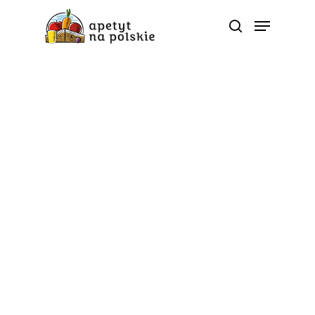
Współpraca z influencerami
Proste sałatki – idealny
lunchbox w słoiku
Od
apetyt na polskie