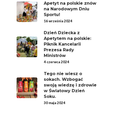
Apetyt na polskie znów
na Narodowym Dniu
Sportu!
16 września 2024
Dzień Dziecka z
Apetytem na polskie:
Piknik Kancelarii
Polskie
Prezesa Rady
Warzywa I
Ministrów
4 czerwca 2024
Owoce
Tego nie wiesz o
Soki Owocow
Baza Warzyw I Owo
sokach. Wzbogać
swoją wiedzę i zdrowie
Warzywne
Kalendarz Warzyw I
w Światowy Dzień
Owoców
Soku.
Poradnik
Fakty O Sokach
30 maja 2024
Zdrowia
Jakość Soków