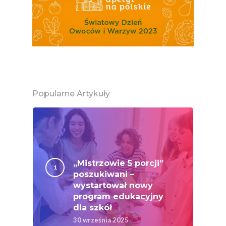
Popularne Artykuły
„Mistrzowie 5 porcji”
poszukiwani –
wystartował nowy
program edukacyjny
dla szkół
30 września 2025