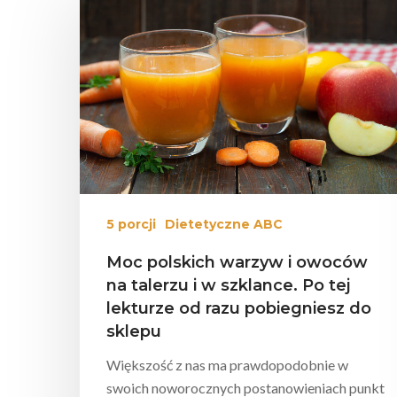
Wciśnij enter żeby wyszukać lub ESC żeby za
5 porcji
Dietetyczne ABC
Moc polskich warzyw i owoców
na talerzu i w szklance. Po tej
lekturze od razu pobiegniesz do
sklepu
Większość z nas ma prawdopodobnie w
swoich noworocznych postanowieniach punkt