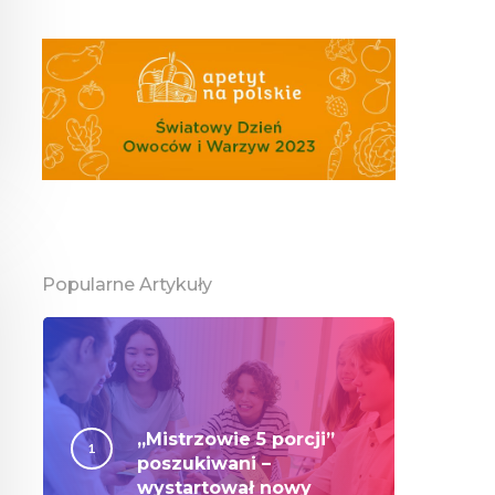
Popularne Artykuły
„Mistrzowie 5 porcji”
poszukiwani –
wystartował nowy