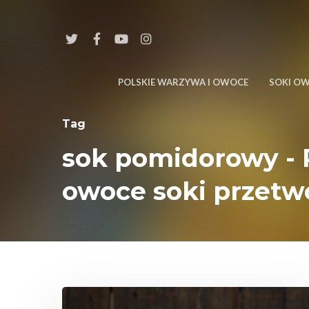
POLSKIE WARZYWA I OWOCE
SOKI O
Tag
sok pomidorowy - 
owoce soki przetw