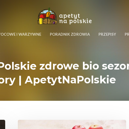
WOCOWE I WARZYWNE
PORADNIK ZDROWIA
PRZEPISY
P
Polskie zdrowe bio se
ory | ApetytNaPolskie