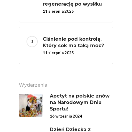
regenerację po wysiłku
11 sierpnia 2025
Polskie
Ciśnienie pod kontrolą.
Warzywa I
Który sok ma taką moc?
Owoce
11 sierpnia 2025
Soki Owocow
Baza Warzyw I Owo
Warzywne
Kalendarz Warzyw I
Wydarzenia
Owoców
Poradnik
Fakty O Sokach
Apetyt na polskie znów
Zdrowia
na Narodowym Dniu
Jakość Soków
Sportu!
Sok Jako Porcja
Przepisy
Dietetyczne ABC
16 września 2024
Składniki Odżywcze
Okiem Eksperta
Program
Dzień Dziecka z