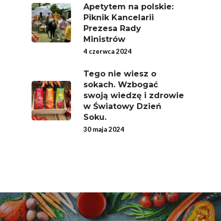
Sokach
Apetytem na polskie:
Uroda
Edukacyjny
Piknik Kancelarii
Biodostępność Sok
Prezesa Rady
Współpraca Z Influe
Projekty
Ministrów
Efekt Metaboliczny 
4 czerwca 2024
Naturalnie, Że Jabłk
Tego nie wiesz o
MOC POLSKICH Wa
sokach. Wzbogać
swoją wiedzę i zdrowie
# Wybieram POLSKI
w Światowy Dzień
Jabłka
Soku.
5 Porcji Warzyw, O
30 maja 2024
Lub Soku
Certyfikowany Prod
Narodowe Badania
Konsumpcji Warzyw 
Owoców