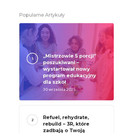
Popularne Artykuły
„Mistrzowie 5 porcji”
poszukiwani –
wystartował nowy
program edukacyjny
dla szkół
30 września 2025
Refuel, rehydrate,
rebuild – 3R, które
zadbają o Twoją