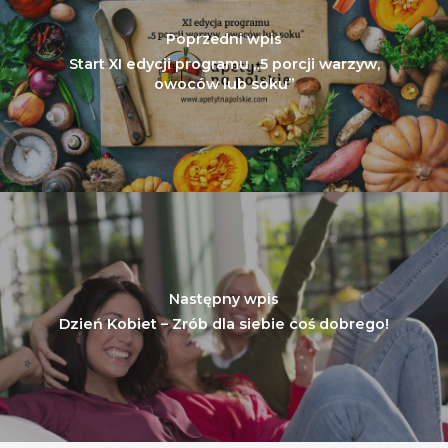
Nutriscore Fakty
Poprzedni wpis
Federacja Branżowy
Start XI edycji programu „5 porcji warzyw,
Związków Producen
owoców lub soku”
Rolnych – Ziemniaki
Jedz Owoce I Warzy
Nich Największa Moc
Skrywa!
Festiwal Młody Polsk
Ziemniak
Jemy Eko Warzywa I
Następny wpis
Owoce
Dzień Kobiet – Zrób dla siebie coś dobrego!
Polskie Forum Żywn
Ekologicznej
Chrup Owoce, Jedz
Warzywa – To Na Zd