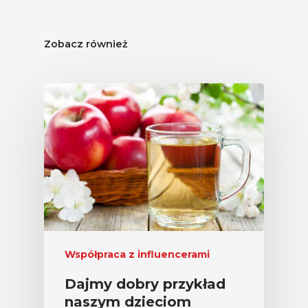
Świetnie Wpływa
Warzywa I Owoce Da
Zobacz również
Super Moce
Good Move
Związek Zawodowy
Rolników Ojczyzna
Branża
Wydarzenia
Badania
Współpraca z influencerami
Dajmy dobry przykład
naszym dzieciom