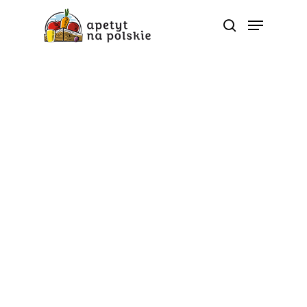
Współpraca z influencerami
Lody z soku
pomidorowego? Czemu
nie!
Od
apetyt na polskie