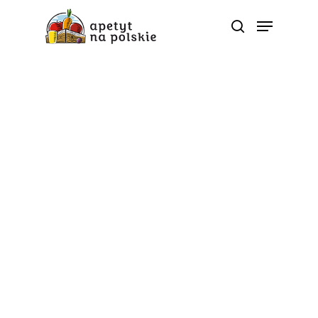
Dietetyczne ABC
Zabawa
5 trików kulinarnych,
które ułatwiają życie
Od
apetyt na polskie
Co zrobić z obierkami od jabłek, żeby ich