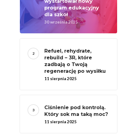
wystartował nowy
Związków Producen
program edukacyjny
Rolnych – Ziemniaki
dla szkół
Jedz Owoce I Warzy
30 września 2025
Nich Największa Moc
Skrywa!
Festiwal Młody Polsk
Refuel, rehydrate,
rebuild – 3R, które
Ziemniak
zadbają o Twoją
Jemy Eko Warzywa I
regenerację po wysiłku
Owoce
11 sierpnia 2025
Polskie Forum Żywn
Ekologicznej
Ciśnienie pod kontrolą.
Chrup Owoce, Jedz
Który sok ma taką moc?
Warzywa – To Na Zd
11 sierpnia 2025
Świetnie Wpływa
Warzywa I Owoce Da