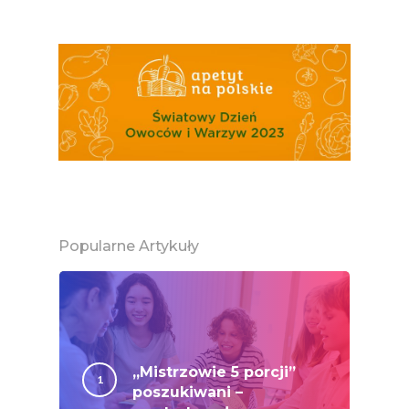
Projekty
Efekt Metaboliczny 
Naturalnie, Że Jabłk
MOC POLSKICH Wa
# Wybieram POLSKI
Jabłka
5 Porcji Warzyw, O
Lub Soku
Certyfikowany Prod
Popularne Artykuły
Narodowe Badania
Konsumpcji Warzyw 
Owoców
Nutriscore Fakty
„Mistrzowie 5 porcji”
poszukiwani –
Federacja Branżowy