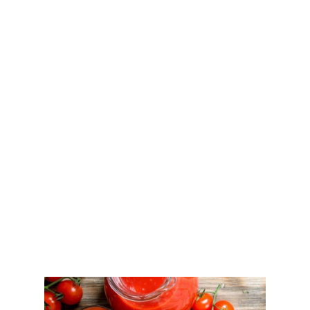
soku!
Kasze nierzadko mają specyficzny smak, który
nie każdemu może odpowiadać. Oprócz
dokładnego ich opłukania można dodać im
jeszcze smaku poprzez ugotowanie ich np. w
soku pomidorowym. W takim posiłku
dostarczymy sobie dodatkowych składników
odżywczych – między innymi
potasu
czy
likopenu
, które pozytywnie wpływają na pracę
mięśni i układu nerwowego.