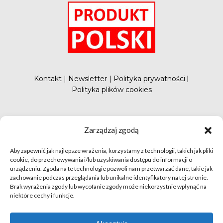
Kontakt
|
Newsletter
|
Polityka prywatności
|
Polityka plików cookies
#FunduszePromocji
Zarządzaj zgodą
Aby zapewnić jak najlepsze wrażenia, korzystamy z technologii, takich jak pliki
cookie, do przechowywania i/lub uzyskiwania dostępu do informacji o
urządzeniu. Zgoda na te technologie pozwoli nam przetwarzać dane, takie jak
zachowanie podczas przeglądania lub unikalne identyfikatory na tej stronie.
Brak wyrażenia zgody lub wycofanie zgody może niekorzystnie wpłynąć na
niektóre cechy i funkcje.
© apetytnapolskie.com 2019 – KUPS; Wszystkie prawa
zastrzeżone | realizacja
Hillnet