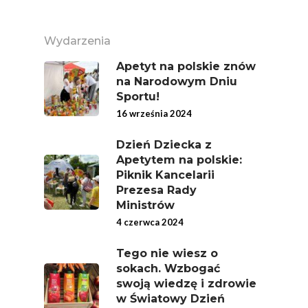
Super Moce
Wydarzenia
Good Move
Apetyt na polskie znów
Związek Zawodowy
na Narodowym Dniu
Rolników Ojczyzna
Sportu!
Branża
16 września 2024
Wydarzenia
Dzień Dziecka z
Apetytem na polskie:
Badania
Piknik Kancelarii
Prezesa Rady
Ministrów
4 czerwca 2024
Tego nie wiesz o
sokach. Wzbogać
swoją wiedzę i zdrowie
w Światowy Dzień