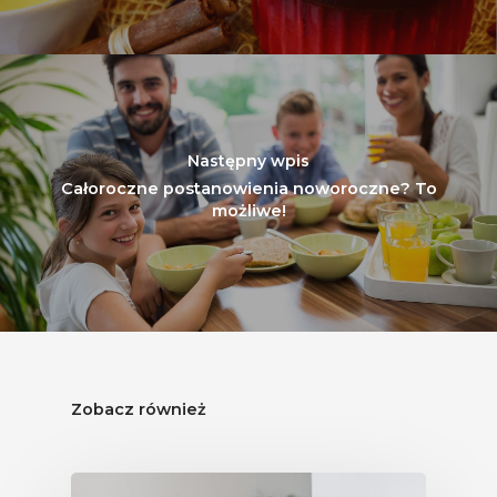
Nutriscore Fakty
Federacja Branżowy
Związków Producen
Rolnych – Ziemniaki
Jedz Owoce I Warzy
Następny wpis
Nich Największa Moc
Całoroczne postanowienia noworoczne? To
możliwe!
Skrywa!
Festiwal Młody Polsk
Ziemniak
Jemy Eko Warzywa I
Owoce
Polskie Forum Żywn
Zobacz również
Ekologicznej
Chrup Owoce, Jedz