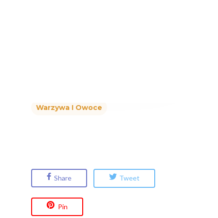
Dieta Dzieci
Kozioł-Kozakowska
Soki W Diecie
V Narodowy Kongres Żywieniowy
Warzywa I Owoce
Share
Tweet
Pin