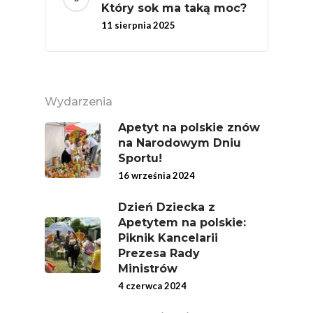
Który sok ma taką moc?
11 sierpnia 2025
Polskie
Wydarzenia
Warzywa I
Apetyt na polskie znów
Owoce
na Narodowym Dniu
Sportu!
Soki Owocow
Baza Warzyw I Owo
16 września 2024
Warzywne
Kalendarz Warzyw I
Dzień Dziecka z
Owoców
Poradnik
Apetytem na polskie:
Fakty O Sokach
Piknik Kancelarii
Zdrowia
Jakość Soków
Prezesa Rady
Ministrów
Sok Jako Porcja
Przepisy
Dietetyczne ABC
4 czerwca 2024
Składniki Odżywcze
Okiem Eksperta