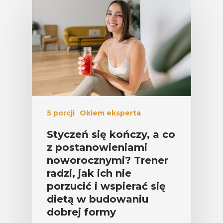
Warzywa – To Na Zd
Świetnie Wpływa
Warzywa I Owoce Da
Super Moce
Good Move
Związek Zawodowy
Rolników Ojczyzna
5 porcji
Okiem eksperta
Branża
Styczeń się kończy, a co
Wydarzenia
z postanowieniami
Badania
noworocznymi? Trener
radzi, jak ich nie
porzucić i wspierać się
dietą w budowaniu
dobrej formy