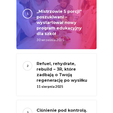
„Mistrzowie 5 porcji”
poszukiwani –
wystartował nowy
program edukacyjny
dla szkół
30 września 2025
Refuel, rehydrate,
rebuild – 3R, które
zadbają o Twoją
regenerację po wysiłku
11 sierpnia 2025
Ciśnienie pod kontrolą.