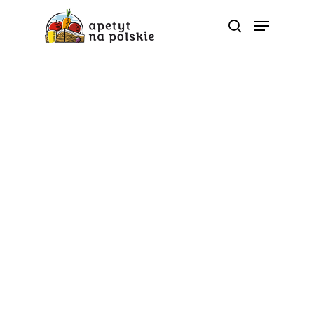
Okiem eksperta
Jak to jest z warzywami i
owocami w diecie
dzieci? Wywiad z dr
Kozioł-Kozakowską
Od
apetyt na polskie