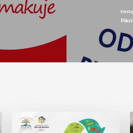
Nast
Pikn