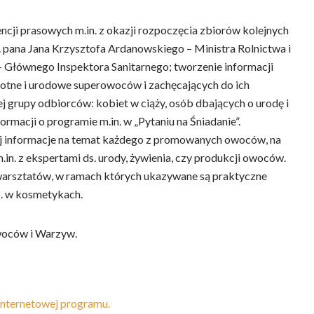
cji prasowych m.in. z okazji rozpoczęcia zbiorów kolejnych
pana Jana Krzysztofa Ardanowskiego – Ministra Rolnictwa i
– Głównego Inspektora Sanitarnego; tworzenie informacji
tne i urodowe superowoców i zachęcających do ich
j grupy odbiorców: kobiet w ciąży, osób dbających o urodę i
rmacji o programie m.in. w „Pytaniu na Śniadanie”.
ej informacje na temat każdego z promowanych owoców, na
in. z ekspertami ds. urody, żywienia, czy produkcji owoców.
 warsztatów, w ramach których ukazywane są praktyczne
. w kosmetykach.
woców i Warzyw.
 internetowej programu.