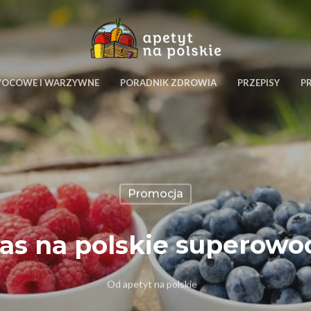
WOCOWE I WARZYWNE
PORADNIK ZDROWIA
PRZEPISY
P
Promocja
as na polskie superowo
Od
apetyt na polskie