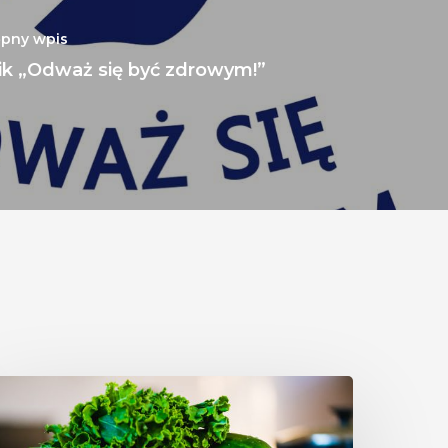
ępny wpis
ik „Odważ się być zdrowym!”