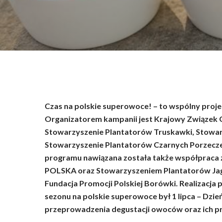
Wciśnij enter żeby wyszukać lub ESC żeby za
Czas na polskie superowoce! – to wspólny proje
Organizatorem kampanii jest Krajowy Związek
Stowarzyszenie Plantatorów Truskawki, Stowa
Stowarzyszenie Plantatorów Czarnych Porzecze
programu nawiązana została także współpraca
POLSKA oraz Stowarzyszeniem Plantatorów Jag
Fundacja Promocji Polskiej Borówki. Realizacja 
sezonu na polskie superowoce był 1 lipca – Dzie
przeprowadzenia degustacji owoców oraz ich 