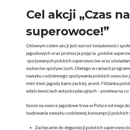
Cel akcji „Czas n
superowoce!”
Głównym celem akcji jest wzrost świadomości spo
jagodowych oraz promocja pojęcia „polskie superowo
spożywanych polskich superowoców oraz uświadam
wyborów spożywczych. Dlatego w ramach programu 
nawyku codziennego spożywania polskich owoców ja
mini-kiwi, jagody kamczackiej, aronii. Filiżanka p
właściwościach antyoksydacyjnych – powinna na co d
Sezon na owoce jagodowe trwa w Polsce od maja do
budowania nawyku codziennej konsumpcji polskich
Zachęcanie do degustacji polskich superowoców