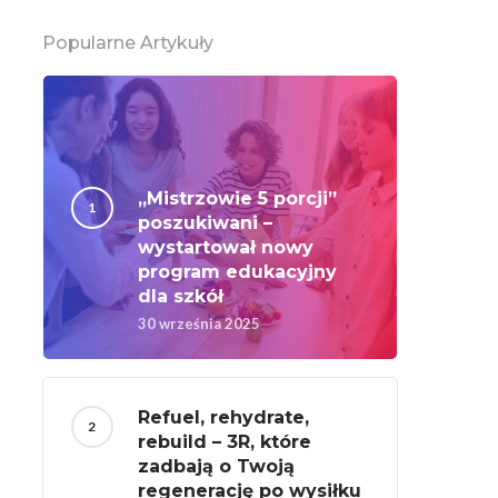
Popularne Artykuły
„Mistrzowie 5 porcji”
poszukiwani –
wystartował nowy
program edukacyjny
dla szkół
30 września 2025
Refuel, rehydrate,
rebuild – 3R, które
zadbają o Twoją
regenerację po wysiłku