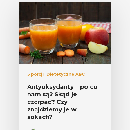
5 porcji
Dietetyczne ABC
Antyoksydanty – po co
nam są? Skąd je
czerpać? Czy
znajdziemy je w
sokach?