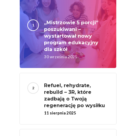
Wydarzenia
Badania
„Mistrzowie 5 porcji”
poszukiwani –
wystartował nowy
program edukacyjny
dla szkół
30 września 2025
Refuel, rehydrate,
rebuild – 3R, które
zadbają o Twoją
regenerację po wysiłku
11 sierpnia 2025