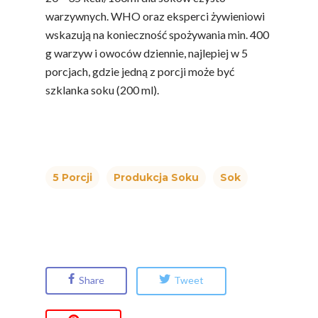
Soki Owocow
Baza Warzyw I Owo
warzywnych. WHO oraz eksperci żywieniowi
Warzywne
Kalendarz Warzyw I
wskazują na konieczność spożywania min. 400
Owoców
g warzyw i owoców dziennie, najlepiej w 5
Poradnik
Fakty O Sokach
porcjach, gdzie jedną z porcji może być
Zdrowia
Jakość Soków
szklanka soku (200 ml).
Sok Jako Porcja
Przepisy
Dietetyczne ABC
Składniki Odżywcze
Okiem Eksperta
Program
Sokach
Uroda
Edukacyjny
5 Porcji
Produkcja Soku
Sok
Biodostępność Sok
Współpraca Z Influe
Projekty
Efekt Metaboliczny 
Naturalnie, Że Jabłk
MOC POLSKICH Wa
Share
Tweet
# Wybieram POLSKI
Jabłka