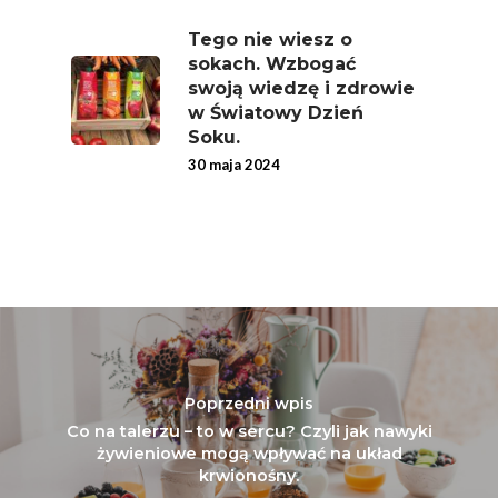
Tego nie wiesz o
sokach. Wzbogać
swoją wiedzę i zdrowie
w Światowy Dzień
Soku.
30 maja 2024
Poprzedni wpis
Co na talerzu – to w sercu? Czyli jak nawyki
żywieniowe mogą wpływać na układ
krwionośny.