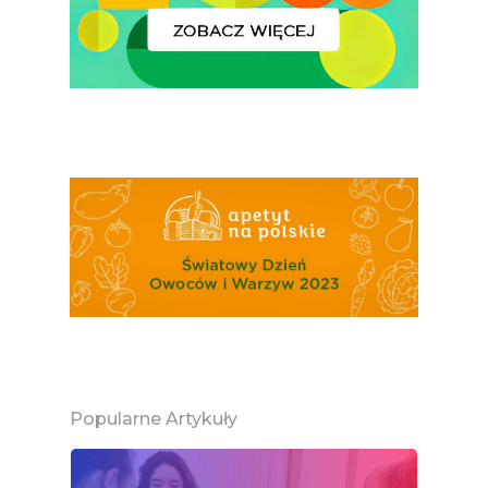
Ziemniak
Jemy Eko Warzywa I
Owoce
Polskie Forum Żywn
Ekologicznej
Chrup Owoce, Jedz
Warzywa – To Na Zd
Świetnie Wpływa
Warzywa I Owoce Da
Super Moce
Good Move
Związek Zawodowy
Popularne Artykuły
Rolników Ojczyzna
Branża