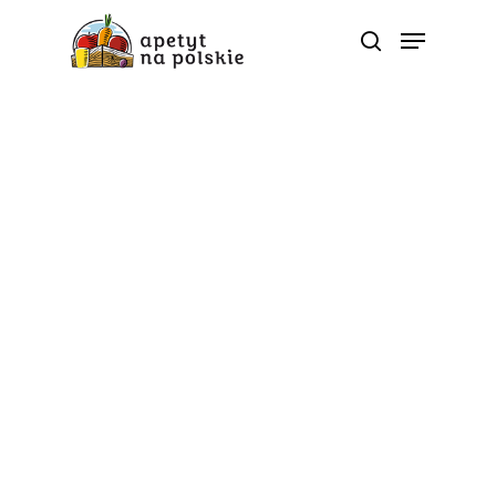
Dietetyczne ABC
Soki – wysoka jakość i
bezpieczeństwo
produkcji
Od
apetyt na polskie