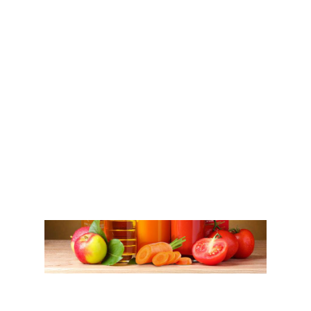
zależy od rodzaju owoców i warzyw z których
ten sok został wyprodukowany. Naturalna
obecność witamin, składników mineralnych,
polifenoli oraz wielu fitozwiązków zapewnia
wysoką wartość odżywczą soków.