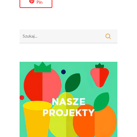
Pin
5 Porcji Warzyw, O
Lub Soku
Certyfikowany Prod
Narodowe Badania
Konsumpcji Warzyw 
Owoców
Nutriscore Fakty
Federacja Branżowy
Związków Producen
Rolnych – Ziemniaki
Jedz Owoce I Warzy
Nich Największa Moc
Skrywa!
Festiwal Młody Polsk