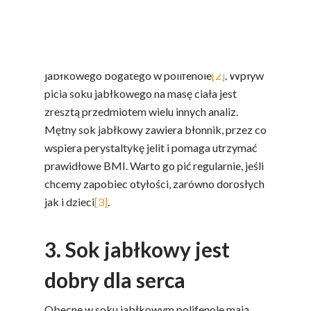
zmniejszać udział procentowy tkanki
tłuszczowej w ciele. Pomiary przeprowadzono
po 4 tygodniach, w czasie których każdego
dnia badani wypijali porcję mętnego soku
jabłkowego bogatego w polifenole
[2]
. Wpływ
picia soku jabłkowego na masę ciała jest
zresztą przedmiotem wielu innych analiz.
Mętny sok jabłkowy zawiera błonnik, przez co
wspiera perystaltykę jelit i pomaga utrzymać
prawidłowe BMI. Warto go pić regularnie, jeśli
chcemy zapobiec otyłości, zarówno dorosłych
jak i dzieci
[3]
.
3. Sok jabłkowy jest
dobry dla serca
Obecne w soku jabłkowym polifenole mają