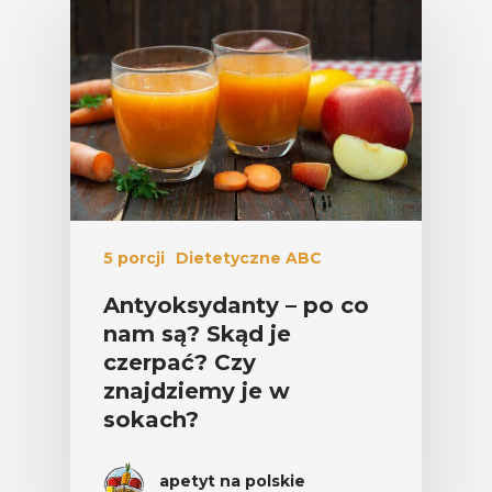
5 porcji
Dietetyczne ABC
Antyoksydanty – po co
nam są? Skąd je
czerpać? Czy
znajdziemy je w
sokach?
apetyt na polskie