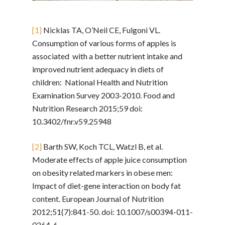
[1]
Nicklas TA, O’Neil CE, Fulgoni VL.
Consumption of various forms of apples is
associated with a better nutrient intake and
improved nutrient adequacy in diets of
children: National Health and Nutrition
Examination Survey 2003-2010. Food and
Nutrition Research 2015;59 doi:
10.3402/fnr.v59.25948
[2]
Barth SW, Koch TCL, Watzl B, et al.
Moderate effects of apple juice consumption
on obesity related markers in obese men:
Impact of diet-gene interaction on body fat
content. European Journal of Nutrition
2012;51(7):841-50. doi: 10.1007/s00394-011-
0264-6