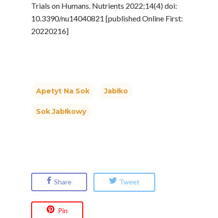
Trials on Humans. Nutrients 2022;14(4) doi:
10.3390/nu14040821 [published Online First:
20220216]
Apetyt Na Sok
Jabłko
Sok Jabłkowy
Polskie
Share
Tweet
Warzywa I
Owoce
Pin