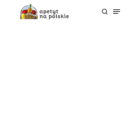
Dietetyczne ABC
Okiem eksperta
Apetyt na jabłko: 3
powody, dla których
warto włączyć sok
jabłkowy do codziennej
diety
Od
apetyt na polskie