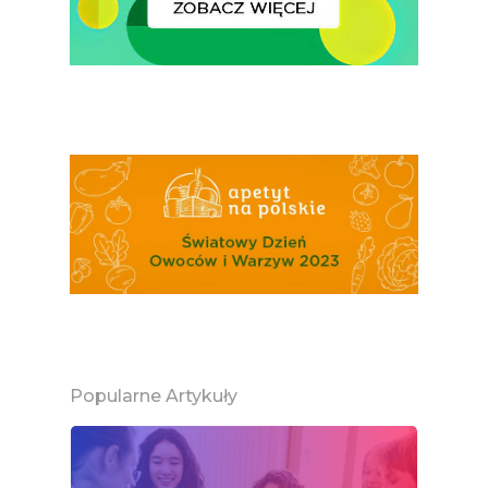
Jabłka
5 Porcji Warzyw, O
Lub Soku
Certyfikowany Prod
Narodowe Badania
Konsumpcji Warzyw 
Owoców
Nutriscore Fakty
Federacja Branżowy
Związków Producen
Rolnych – Ziemniaki
Popularne Artykuły
Jedz Owoce I Warzy
Nich Największa Moc
Skrywa!