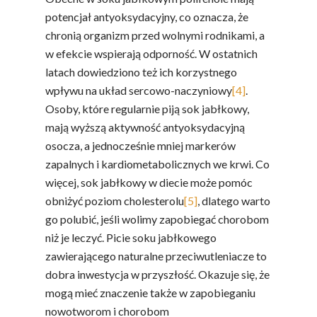
potencjał antyoksydacyjny, co oznacza, że
chronią organizm przed wolnymi rodnikami, a
w efekcie wspierają odporność. W ostatnich
latach dowiedziono też ich korzystnego
wpływu na układ sercowo-naczyniowy
[4]
.
Osoby, które regularnie piją sok jabłkowy,
mają wyższą aktywność antyoksydacyjną
osocza, a jednocześnie mniej markerów
zapalnych i kardiometabolicznych we krwi. Co
więcej, sok jabłkowy w diecie może pomóc
obniżyć poziom cholesterolu
[5]
, dlatego warto
go polubić, jeśli wolimy zapobiegać chorobom
niż je leczyć. Picie soku jabłkowego
zawierającego naturalne przeciwutleniacze to
dobra inwestycja w przyszłość. Okazuje się, że
mogą mieć znaczenie także w zapobieganiu
nowotworom i chorobom