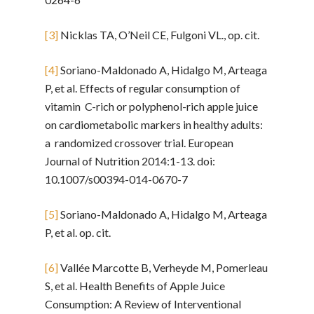
[3]
Nicklas TA, O’Neil CE, Fulgoni VL., op. cit.
[4]
Soriano-Maldonado A, Hidalgo M, Arteaga
P, et al. Effects of regular consumption of
vitamin C-rich or polyphenol-rich apple juice
on cardiometabolic markers in healthy adults:
a randomized crossover trial. European
Journal of Nutrition 2014:1-13. doi:
10.1007/s00394-014-0670-7
[5]
Soriano-Maldonado A, Hidalgo M, Arteaga
P, et al. op. cit.
[6]
Vallée Marcotte B, Verheyde M, Pomerleau
S, et al. Health Benefits of Apple Juice
Consumption: A Review of Interventional