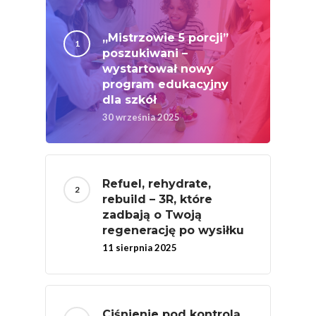
Festiwal Młody Polsk
Ziemniak
„Mistrzowie 5 porcji”
poszukiwani –
Jemy Eko Warzywa I
wystartował nowy
Owoce
program edukacyjny
dla szkół
Polskie Forum Żywn
30 września 2025
Ekologicznej
Chrup Owoce, Jedz
Warzywa – To Na Zd
Refuel, rehydrate,
Świetnie Wpływa
rebuild – 3R, które
zadbają o Twoją
Warzywa I Owoce Da
regenerację po wysiłku
Super Moce
11 sierpnia 2025
Good Move
Związek Zawodowy
Rolników Ojczyzna
Ciśnienie pod kontrolą.