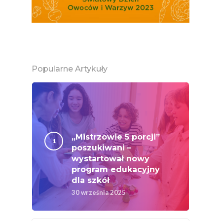
Certyfikowany Prod
Narodowe Badania
Konsumpcji Warzyw 
Owoców
Nutriscore Fakty
Popularne Artykuły
Federacja Branżowy
Związków Producen
Rolnych – Ziemniaki
Jedz Owoce I Warzy
„Mistrzowie 5 porcji”
Nich Największa Moc
poszukiwani –
Skrywa!
wystartował nowy
program edukacyjny
Festiwal Młody Polsk
dla szkół
Ziemniak
30 września 2025
Jemy Eko Warzywa I
Owoce