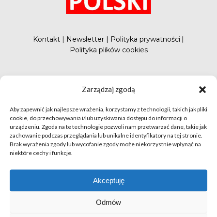
Kontakt
|
Newsletter
|
Polityka prywatności
|
Polityka plików cookies
#FunduszePromocji
Zarządzaj zgodą
Aby zapewnić jak najlepsze wrażenia, korzystamy z technologii, takich jak pliki
cookie, do przechowywania i/lub uzyskiwania dostępu do informacji o
urządzeniu. Zgoda na te technologie pozwoli nam przetwarzać dane, takie jak
zachowanie podczas przeglądania lub unikalne identyfikatory na tej stronie.
Brak wyrażenia zgody lub wycofanie zgody może niekorzystnie wpłynąć na
niektóre cechy i funkcje.
© apetytnapolskie.com 2019 – KUPS; Wszystkie prawa
zastrzeżone | realizacja
Hillnet
Akceptuję
O
Odmów