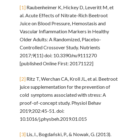
[1]
Raubenheimer K, Hickey D, Leveritt M, et
al. Acute Effects of Nitrate-Rich Beetroot
Juice on Blood Pressure, Hemostasis and
Vascular Inflammation Markers in Healthy
Older Adults: A Randomized, Placebo-
Controlled Crossover Study. Nutrients
2017;9(11) doi: 10.3390/nu9111270
[published Online First: 20171122]
[2]
Ritz T, Werchan CA, Kroll JL, et al. Beetroot
juice supplementation for the prevention of
cold symptoms associated with stress: A
proof-of-concept study. Physiol Behav
2019;202:45-51. doi:
10.1016/j.physbeh.2019.01.015
[3]
Lis, I., Bogdański, P., & Nowak, G. (2013).