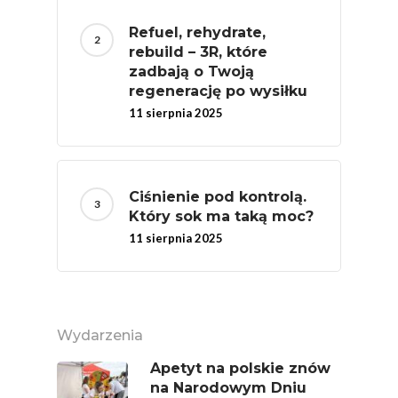
Polskie Forum Żywn
Refuel, rehydrate,
Ekologicznej
rebuild – 3R, które
zadbają o Twoją
Chrup Owoce, Jedz
regenerację po wysiłku
Warzywa – To Na Zd
11 sierpnia 2025
Świetnie Wpływa
Warzywa I Owoce Da
Super Moce
Ciśnienie pod kontrolą.
Który sok ma taką moc?
Good Move
11 sierpnia 2025
Związek Zawodowy
Rolników Ojczyzna
Branża
Wydarzenia
Wydarzenia
Apetyt na polskie znów
Badania
na Narodowym Dniu