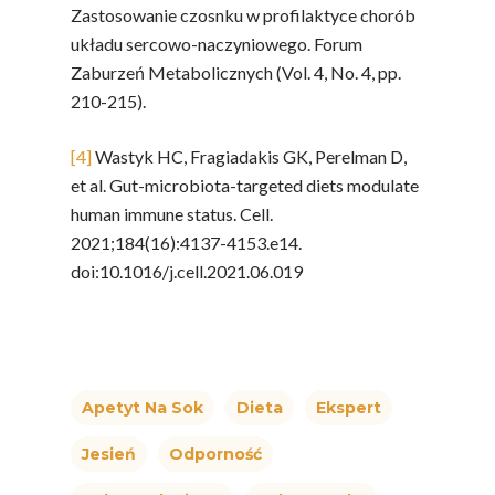
Zastosowanie czosnku w profilaktyce chorób
układu sercowo-naczyniowego. Forum
Zaburzeń Metabolicznych (Vol. 4, No. 4, pp.
210-215).
[4]
Wastyk HC, Fragiadakis GK, Perelman D,
et al. Gut-microbiota-targeted diets modulate
human immune status. Cell.
2021;184(16):4137-4153.e14.
doi:10.1016/j.cell.2021.06.019
Apetyt Na Sok
Dieta
Ekspert
Jesień
Odporność