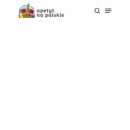
Okiem eksperta
Poradnik zdrowia
Apetyt na odporność:
prawidłowa dieta ma
znaczenie dla
utrzymania dobrej
odporności jesienią
Od
apetyt na polskie