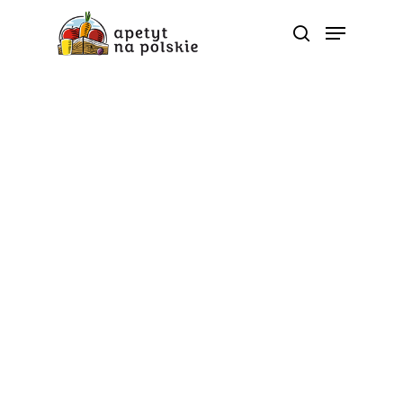
Ludzie
Julian Pawlak – owoce i
soki coraz częściej na
polskich stołach
Od
apetyt na polskie