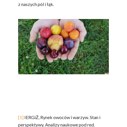
# Wybieram POLSKI
z naszych pól i łąk.
Jabłka
5 Porcji Warzyw, O
Lub Soku
Certyfikowany Prod
Narodowe Badania
Konsumpcji Warzyw 
Owoców
Nutriscore Fakty
Federacja Branżowy
Związków Producen
Rolnych – Ziemniaki
Jedz Owoce I Warzy
[1]
IERGiŻ, Rynek owoców i warzyw. Stan i
Nich Największa Moc
perspektywy. Analizy naukowe pod red.
Skrywa!