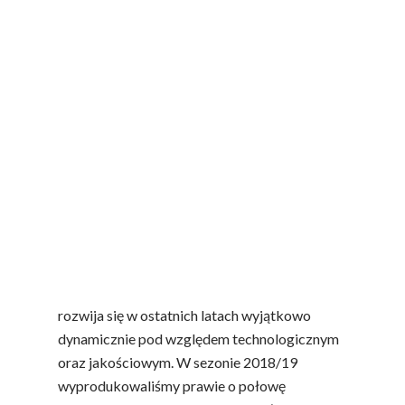
Proszę opowiedzieć więcej o polskim
przetwórstwie i jego potencjale
Polskie przetwórstwo owoców i warzyw
rozwija się w ostatnich latach wyjątkowo
dynamicznie pod względem technologicznym
oraz jakościowym. W sezonie 2018/19
wyprodukowaliśmy prawie o połowę