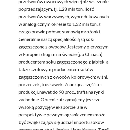
przetworów owocowych więcej niż w sezonie
poprzedzającym, tj. 1,28 mln ton. Ilość
przetworów warzywnych, wyprodukowanych
w analogicznym okresie to 1,32 mln ton, z
czego prawie połowę stanowią mrożonki.
Generalnie naszą specjalnością są soki
zagęszczone z owoców. Jesteśmy pierwszym
w Europie i drugim na świecie (po Chinach)
producentem soku zagęszczonego z jabłek, a
także czołowym producentem soków
zagęszczonych z owoców kolorowych: wiśni,
porzeczek, truskawek. Znacząca część tej
produkcji, nawet do 90 proc., trafia na rynki
zachodnie. Obecnie utrzymujemy jeszcze
wysoką pozycję w eksporcie, ale w
perspektywie pewnym ograniczeniem może
być zwiększający się udział importu soków
zagęszczonych z Ukrainy, Uzbekistanu, Turcji