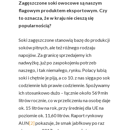
Zagęszczone soki owocowe są naszym
flagowym produktem eksportowym. Czy
to oznacza, że w kraju nie cieszą się
popularnością?
Soki zagęszczone stanowią bazę do produkcji
soków pitnych, ale też różnego rodzaju
napojów. Za granicę sprzedajemy ich
nadwyżkę, już po zaspokojeniu potrzeb
naszego, i tak niemałego, rynku. Polacy lubią
soki i chętnie je piją, a co 10. z nas sięga po sok
codziennie lub prawie codziennie. Spożywamy
ich stosunkowo dużo – łącznie około 569 mln
litrów rocznie, co w przeliczeniu na osobę daje
ok. 15 litrów na rok, przy średniej dla UE na
poziomie ok. 11,60 litrów. Raport rynkowy
AIJN
[2]
pokazuje, że smak jabłkowy po raz