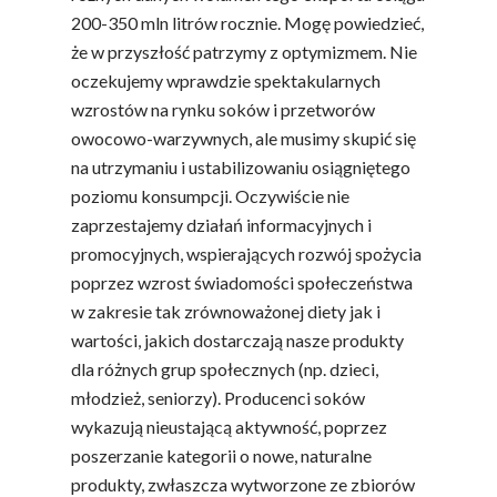
200-350 mln litrów rocznie. Mogę powiedzieć,
Soki Owocow
Baza Warzyw I Owo
że w przyszłość patrzymy z optymizmem. Nie
Warzywne
oczekujemy wprawdzie spektakularnych
Kalendarz Warzyw I
wzrostów na rynku soków i przetworów
Owoców
Poradnik
Fakty O Sokach
owocowo-warzywnych, ale musimy skupić się
na utrzymaniu i ustabilizowaniu osiągniętego
Zdrowia
Jakość Soków
poziomu konsumpcji. Oczywiście nie
Sok Jako Porcja
Przepisy
Dietetyczne ABC
zaprzestajemy działań informacyjnych i
promocyjnych, wspierających rozwój spożycia
Składniki Odżywcze
Okiem Eksperta
Program
poprzez wzrost świadomości społeczeństwa
Sokach
Uroda
w zakresie tak zrównoważonej diety jak i
Edukacyjny
Biodostępność Sok
wartości, jakich dostarczają nasze produkty
Współpraca Z Influe
Projekty
dla różnych grup społecznych (np. dzieci,
Efekt Metaboliczny 
młodzież, seniorzy). Producenci soków
Naturalnie, Że Jabłk
wykazują nieustającą aktywność, poprzez
poszerzanie kategorii o nowe, naturalne
MOC POLSKICH Wa
produkty, zwłaszcza wytworzone ze zbiorów