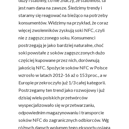
duży i stabilny, co nie znaczy, że stabilność ta
jest nam dana na zawsze. Śledzimy trendy i
staramy się reagować na bieżąco na potrzeby
konsumentów. Widzimy na przykład, że coraz
więcej zwolenników zyskują soki NFC, czyli
nie z zagęszczonego soku. Konsumenci
postrzegają je jako bardziej naturalne, choć
soki powstałe z soków zagęszczonych dużo
częściej kupowane przez nich, dorównują
jakością NFC. Spożycie soków NFC w Polsce
wzrosło w latach 2012-16 aż o 153 proc., a w
Europie przekroczyło już 1/3 całej kategorii.
Postrzegamy ten trend jako rozwojowy i już
dzisiaj wielu polskich przetwórców
wyspecjalizowało się w przetwarzaniu,
Polskie
odpowiednim magazynowaniu i transporcie
Warzywa I
soków NFC do zagranicznych odbiorców. Wg
Owoce
różnych danych wolumen tego eksportu osiąga