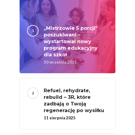
„Mistrzowie 5 porcji”
poszukiwani –
wystartował nowy
program edukacyjny
dla szkół
30 września 2025
Refuel, rehydrate,
rebuild – 3R, które
zadbają o Twoją
regenerację po wysiłku
11 sierpnia 2025