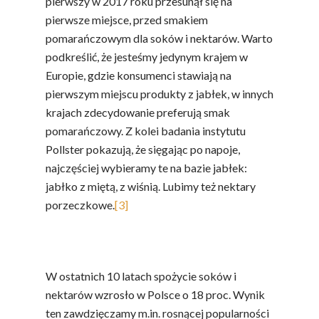
pierwszy w 2017 roku przesunął się na
pierwsze miejsce, przed smakiem
pomarańczowym dla soków i nektarów. Warto
podkreślić, że jesteśmy jedynym krajem w
Europie, gdzie konsumenci stawiają na
pierwszym miejscu produkty z jabłek, w innych
krajach zdecydowanie preferują smak
pomarańczowy. Z kolei badania instytutu
Pollster pokazują, że sięgając po napoje,
najczęściej wybieramy te na bazie jabłek:
jabłko z miętą, z wiśnią. Lubimy też nektary
porzeczkowe.
[3]
W ostatnich 10 latach spożycie soków i
nektarów wzrosło w Polsce o 18 proc. Wynik
ten zawdzięczamy m.in. rosnącej popularności