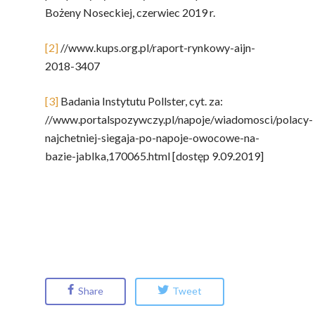
Bożeny Noseckiej, czerwiec 2019 r.
Festiwal Młody Polsk
Ziemniak
[2]
//www.kups.org.pl/raport-rynkowy-aijn-
2018-3407
Jemy Eko Warzywa I
Owoce
[3]
Badania Instytutu Pollster, cyt. za:
Polskie Forum Żywn
//www.portalspozywczy.pl/napoje/wiadomosci/polacy-
Ekologicznej
najchetniej-siegaja-po-napoje-owocowe-na-
bazie-jablka,170065.html [dostęp 9.09.2019]
Chrup Owoce, Jedz
Warzywa – To Na Zd
Świetnie Wpływa
Warzywa I Owoce Da
Super Moce
Good Move
Share
Tweet
Związek Zawodowy
Rolników Ojczyzna