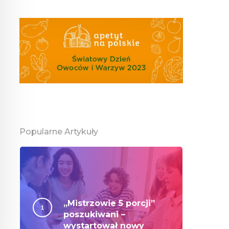
Popularne Artykuły
„Mistrzowie 5 porcji”
poszukiwani –
wystartował nowy