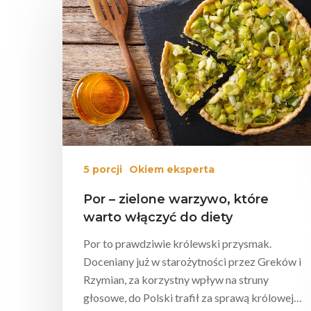
Wciśnij enter żeby wyszukać lub ESC żeby za
5 porcji
Okiem eksperta
Por – zielone warzywo, które
warto włączyć do diety
Por to prawdziwie królewski przysmak.
Doceniany już w starożytności przez Greków i
Rzymian, za korzystny wpływ na struny
głosowe, do Polski trafił za sprawą królowej…