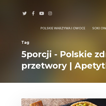
POLSKIE WARZYWA I OWOCE
SOKI O
Tag
5porcji - Polskie 
przetwory | Apety