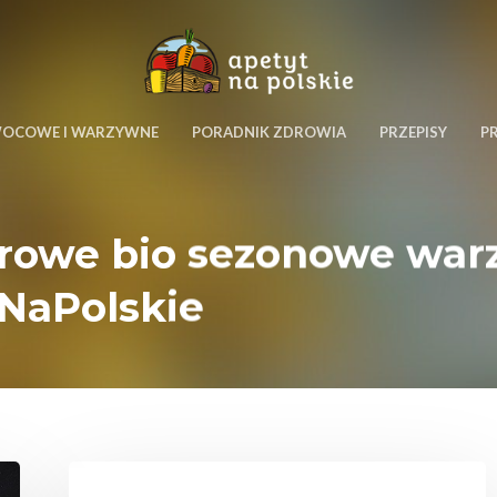
WOCOWE I WARZYWNE
PORADNIK ZDROWIA
PRZEPISY
P
zdrowe bio sezonowe wa
tNaPolskie