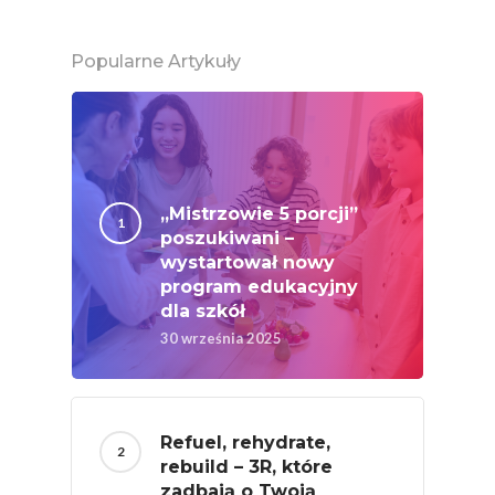
Popularne Artykuły
„Mistrzowie 5 porcji”
poszukiwani –
wystartował nowy
program edukacyjny
dla szkół
30 września 2025
Refuel, rehydrate,
rebuild – 3R, które
zadbają o Twoją