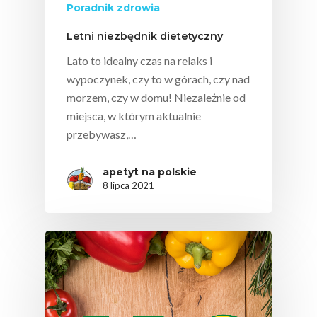
Sok Jako Porcja
Poradnik zdrowia
Przepisy
Dietetyczne ABC
Składniki Odżywcze
Letni niezbędnik dietetyczny
Okiem Eksperta
Program
Sokach
Lato to idealny czas na relaks i
Uroda
Edukacyjny
wypoczynek, czy to w górach, czy nad
Biodostępność Sok
Współpraca Z Influe
morzem, czy w domu! Niezależnie od
Projekty
Efekt Metaboliczny 
miejsca, w którym aktualnie
przebywasz,…
Naturalnie, Że Jabłk
MOC POLSKICH Wa
apetyt na polskie
8 lipca 2021
# Wybieram POLSKI
Jabłka
5 Porcji Warzyw, O
Lub Soku
Certyfikowany Prod
Narodowe Badania