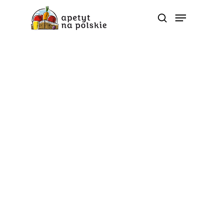
Tag
witamina C - Polskie
zdrowe bio sezonowe
warzywa owoce soki
przetwory |
ApetytNaPolskie