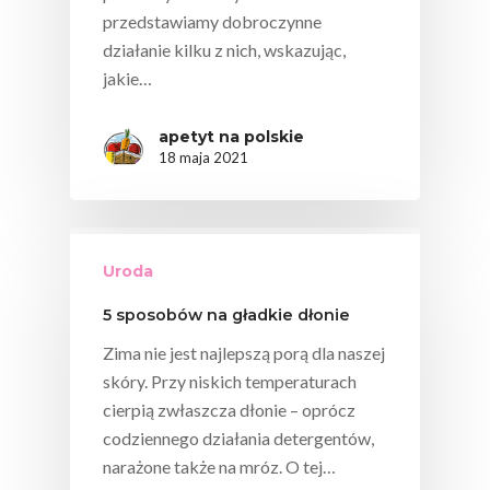
Ekologicznej
przedstawiamy dobroczynne
Chrup Owoce, Jedz
działanie kilku z nich, wskazując,
Warzywa – To Na Zd
jakie…
Świetnie Wpływa
apetyt na polskie
Warzywa I Owoce Da
18 maja 2021
Super Moce
Good Move
Związek Zawodowy
Uroda
Rolników Ojczyzna
5 sposobów na gładkie dłonie
Branża
Zima nie jest najlepszą porą dla naszej
Wydarzenia
skóry. Przy niskich temperaturach
Badania
cierpią zwłaszcza dłonie – oprócz
codziennego działania detergentów,
narażone także na mróz. O tej…