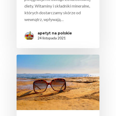
diety. Witaminy i składniki mineralne,
których dostarczamy skórze od
wewnątrz, wpływają…
apetyt na polskie
24 listopada 2021
Polskie
Warzywa I
Owoce
Soki Owocow
Baza Warzyw I Owo
Warzywne
Kalendarz Warzyw I
Owoców
Poradnik
Fakty O Sokach
Zdrowia
Jakość Soków