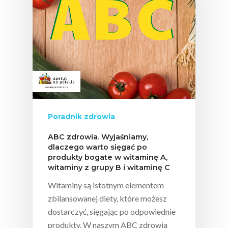
Konsumpcji Warzyw 
Owoców
Nutriscore Fakty
Federacja Branżowy
Związków Producen
Rolnych – Ziemniaki
Jedz Owoce I Warzy
Poradnik zdrowia
Nich Największa Moc
Skrywa!
ABC zdrowia. Wyjaśniamy,
dlaczego warto sięgać po
Festiwal Młody Polsk
produkty bogate w witaminę A,
Ziemniak
witaminy z grupy B i witaminę C
Jemy Eko Warzywa I
Witaminy są istotnym elementem
Owoce
zbilansowanej diety, które możesz
dostarczyć, sięgając po odpowiednie
Polskie Forum Żywn
produkty. W naszym ABC zdrowia