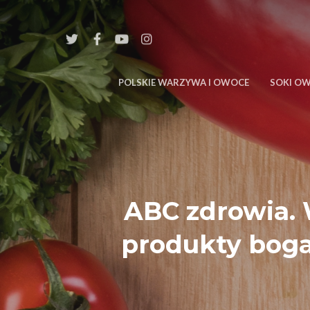
POLSKIE WARZYWA I OWOCE
SOKI O
ABC zdrowia. 
produkty boga