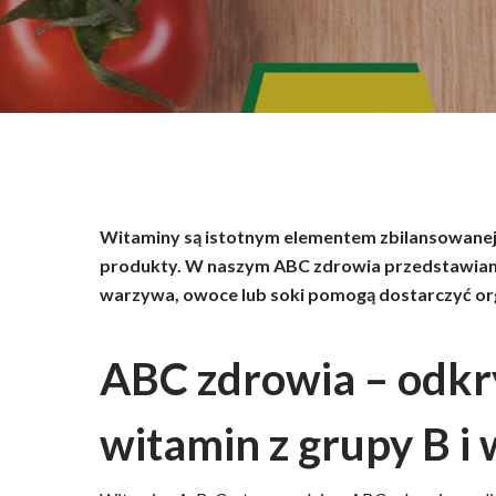
Wciśnij enter żeby wyszukać lub ESC żeby za
Witaminy są istotnym elementem zbilansowanej 
produkty. W naszym ABC zdrowia przedstawiamy d
warzywa, owoce lub soki pomogą dostarczyć or
ABC zdrowia – odkr
witamin z grupy B i