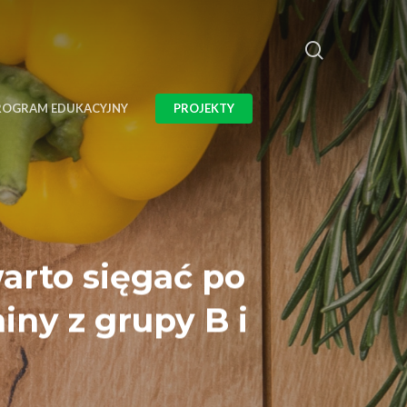
ROGRAM EDUKACYJNY
PROJEKTY
arto sięgać po
ny z grupy B i