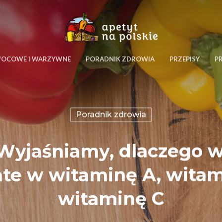
WOCOWE I WARZYWNE
PORADNIK ZDROWIA
PRZEPISY
P
Poradnik zdrowia
Wyjaśniamy, dlaczego w
te w witaminę A, witami
witaminę C