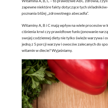
Witamina A, B, C – to prawdziwe ABC zdrowia, czyl
zapewne niektóre fakty dotyczące tych składników
poznania bliżej „zdrowotnego abecadła”.
Witaminy A, B i C mają wpływ na wiele procesów w 
ciśnienia krwi czy prawidłowe funkcjonowanie narz
swojej codziennej diety nie tylko świeże warzywa i o
jedną z 5 porcji warzyw i owoców zalecanych do spo
witamin w diecie? Wyjaśniamy.