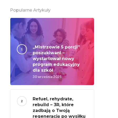
Popularne Artykuły
„Mistrzowie 5 porcji”
poszukiwani –
wystartował nowy
program edukacyjny
dla szkół
30 września 2025
Refuel, rehydrate,
rebuild – 3R, które
zadbają o Twoją
regenerację po wysiłku