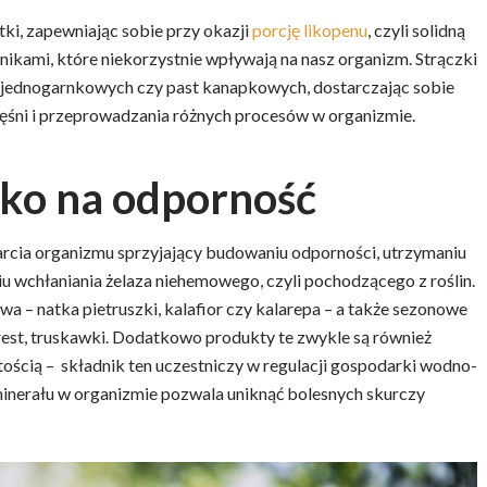
ki, zapewniając sobie przy okazji
porcję likopenu
, czyli solidną
ikami, które niekorzystnie wpływają na nasz organizm. Strączki
 jednogarnkowych czy past kanapkowych, dostarczając sobie
ięśni i przeprowadzania różnych procesów w organizmie.
lko na odporność
rcia organizmu sprzyjający budowaniu odporności, utrzymaniu
u wchłaniania żelaza niehemowego, czyli pochodzącego z roślin.
a – natka pietruszki, kalafior czy kalarepa – a także sezonowe
rest, truskawki. Dodatkowo produkty te zwykle są również
ością – składnik ten uczestniczy w regulacji gospodarki wodno-
minerału w organizmie pozwala uniknąć bolesnych skurczy