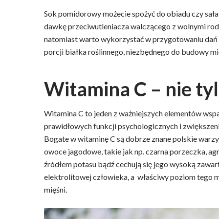
Sok pomidorowy możecie spożyć do obiadu czy sałat
dawkę przeciwutleniacza walczącego z wolnymi rodn
natomiast warto wykorzystać w przygotowaniu dań
porcji białka roślinnego, niezbędnego do budowy m
Witamina C – nie ty
Witamina C to jeden z ważniejszych elementów wspa
prawidłowych funkcji psychologicznych i zwiększeni
Bogate w witaminę C są dobrze znane polskie warzyw
owoce jagodowe, takie jak np. czarna porzeczka, ag
źródłem potasu bądź cechują się jego wysoką zawart
elektrolitowej człowieka, a właściwy poziom tego 
mięśni.