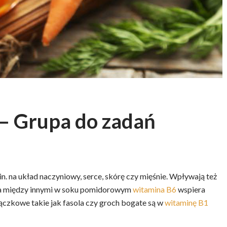
 – Grupa do zadań
in. na układ naczyniowy, serce, skórę czy mięśnie. Wpływają też
rta między innymi w soku pomidorowym
witamina B6
wspiera
ączkowe takie jak fasola czy groch bogate są w
witaminę B1