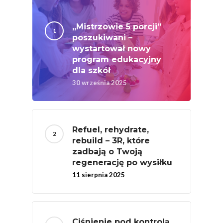
„Mistrzowie 5 porcji”
poszukiwani –
wystartował nowy
program edukacyjny
dla szkół
30 września 2025
Refuel, rehydrate,
rebuild – 3R, które
zadbają o Twoją
regenerację po wysiłku
11 sierpnia 2025
Ciśnienie pod kontrolą.