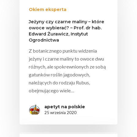
Nutriscore Fakty
Okiem eksperta
Federacja Branżowy
Związków Producen
Jeżyny czy czarne maliny – które
owoce wybierać? – Prof. dr hab.
Rolnych – Ziemniaki
Edward Żurawicz, Instytut
Ogrodnictwa
Jedz Owoce I Warzy
Nich Największa Moc
Z botanicznego punktu widzenia
Skrywa!
jeżyny i czarne maliny to owoce dwu
różnych, ale spokrewnionych ze sobą
Festiwal Młody Polsk
gatunków roślin jagodowych,
Ziemniak
należących do rodzaju Rubus,
Jemy Eko Warzywa I
obejmującego wiele…
Owoce
apetyt na polskie
Polskie Forum Żywn
25 września 2020
Ekologicznej
Chrup Owoce, Jedz
Warzywa – To Na Zd