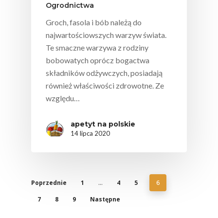
Ogrodnictwa
Groch, fasola i bób należą do
najwartościowszych warzyw świata.
Te smaczne warzywa z rodziny
bobowatych oprócz bogactwa
składników odżywczych, posiadają
również właściwości zdrowotne. Ze
względu…
apetyt na polskie
14 lipca 2020
Poprzednie
1
4
5
…
6
7
8
9
Następne