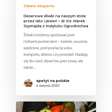
Świetnie Wpływa
Okiem eksperta
Warzywa I Owoce Da
Deserowe śliwki na naszym stole
Super Moce
przez lato i jesień – dr inż. Marek
Szymajda z Instytutu Ogrodnictwa
Good Move
Śliwki możemy spożywać pod
Związek Zawodowy
różnymi postaciami – świeże, suszone,
Rolników Ojczyzna
wędzone, pod postacią soku,
kompotu, dżemu czy powideł. Nadają
Branża
się do ciast, deserów, pieczywa, ale
Wydarzenia
także…
Badania
apetyt na polskie
6 sierpnia 2020