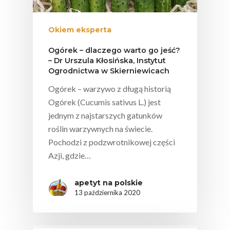
Sokach
Uroda
Edukacyjny
Biodostępność Sok
Okiem eksperta
Współpraca Z Influe
Projekty
Efekt Metaboliczny 
Ogórek – dlaczego warto go jeść?
– Dr Urszula Kłosińska, Instytut
Naturalnie, Że Jabłk
Ogrodnictwa w Skierniewicach
MOC POLSKICH Wa
Ogórek – warzywo z długą historią
# Wybieram POLSKI
Ogórek (Cucumis sativus L.) jest
Jabłka
jednym z najstarszych gatunków
roślin warzywnych na świecie.
5 Porcji Warzyw, O
Pochodzi z podzwrotnikowej części
Lub Soku
Azji, gdzie…
Certyfikowany Prod
apetyt na polskie
Narodowe Badania
13 października 2020
Konsumpcji Warzyw 
Owoców