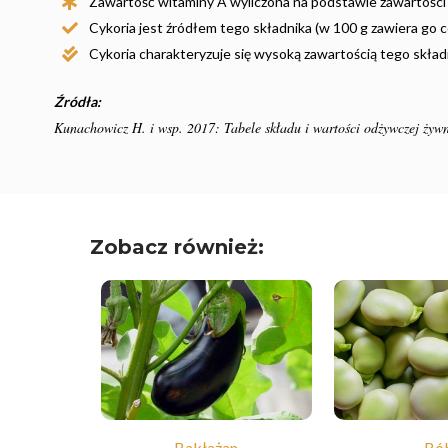
Zawartość witaminy A wyliczona na podstawie zawartości
Cykoria jest źródłem tego składnika (w 100 g zawiera go c
Cykoria charakteryzuje się wysoką zawartością tego składn
Źródła:
Kunachowicz H. i wsp. 2017: Tabele składu i wartości odżywczej ż
Zobacz również:
Bakłażan
Bó