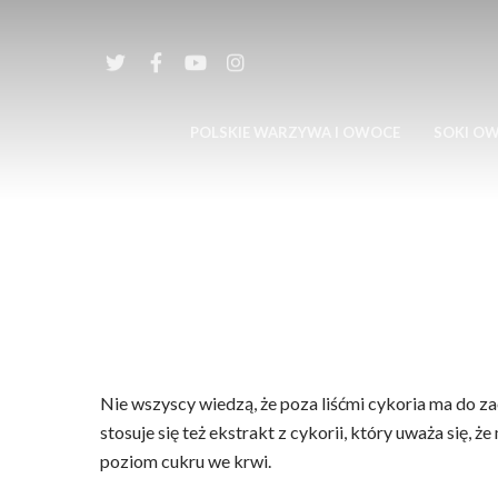
POLSKIE WARZYWA I OWOCE
SOKI O
Nie wszyscy wiedzą, że poza liśćmi cykoria ma do 
stosuje się też ekstrakt z cykorii, który uważa się,
poziom cukru we krwi.