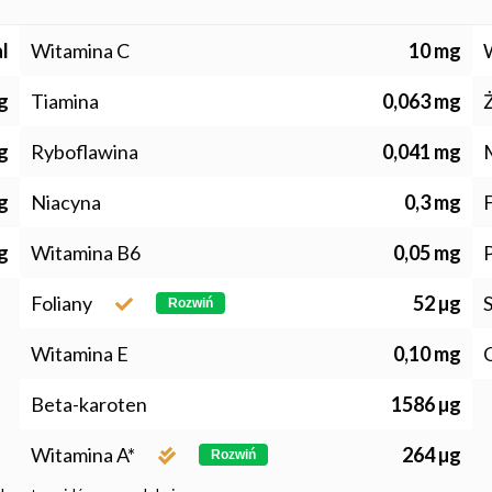
l
Witamina C
10 mg
 g
Tiamina
0,063 mg
 g
Ryboflawina
0,041 mg
 g
Niacyna
0,3 mg
g
Witamina B6
0,05 mg
Foliany
52 µg
Rozwiń
Witamina E
0,10 mg
Beta-karoten
1586 µg
Witamina A*
264 µg
Rozwiń