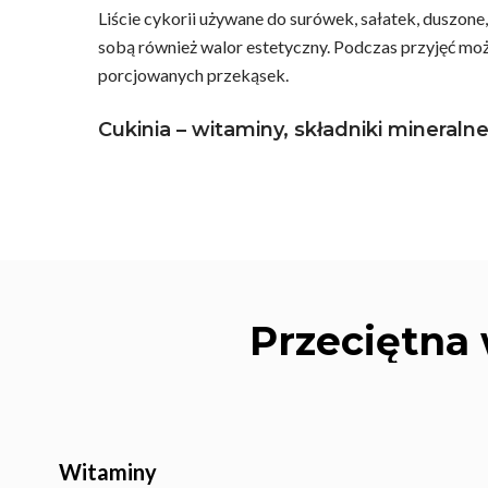
Liście cykorii używane do surówek, sałatek, duszon
sobą również walor estetyczny. Podczas przyjęć moż
porcjowanych przekąsek.
Cukinia – witaminy, składniki mineral
Wciśnij enter żeby wyszukać lub ESC żeby za
Przeciętna
Witaminy