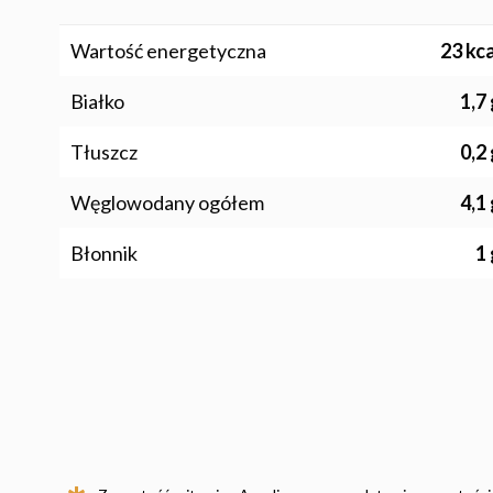
Wartość energetyczna
23 kca
Białko
1,7
Tłuszcz
0,2
Węglowodany ogółem
4,1
Błonnik
1 