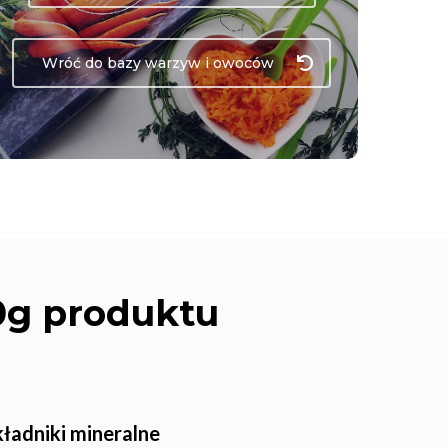
Wróć do bazy warzyw i owoców
0g produktu
kładniki mineralne