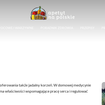
WOCOWE I WARZYWNE
PORADNIK ZDROWIA
PRZEPISY
P
zaoferowania także jadalny korzeń. W domowej medycynie
 że ma właściwości wspomagające pracę serca i regulować