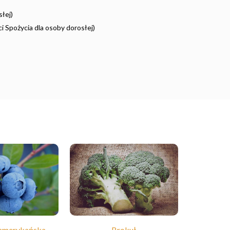
łej)
i Spożycia dla osoby dorosłej)
amerykańska
Brokuł
B