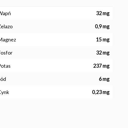
Wapń
32 mg
Żelazo
0,9 mg
Magnez
15 mg
Fosfor
32 mg
Potas
237 mg
Sód
6 mg
Cynk
0,23 mg