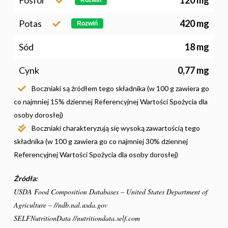
# Wybieram POLSKI
Potas
420 mg
Rozwiń
Jabłka
5 Porcji Warzyw, O
Sód
18 mg
Lub Soku
Cynk
0,77 mg
Certyfikowany Prod
Boczniaki są źródłem tego składnika (w 100 g zawiera go
Narodowe Badania
co najmniej 15% dziennej Referencyjnej Wartości Spożycia dla
Konsumpcji Warzyw 
osoby dorosłej)
Owoców
Boczniaki charakteryzują się wysoką zawartością tego
składnika (w 100 g zawiera go co najmniej 30% dziennej
Nutriscore Fakty
Referencyjnej Wartości Spożycia dla osoby dorosłej)
Federacja Branżowy
Związków Producen
Źródła:
Rolnych – Ziemniaki
USDA Food Composition Databases – United States Department of
Agriculture – //ndb.nal.usda.gov
Jedz Owoce I Warzy
SELFNutritionData //nutritiondata.self.com
Nich Największa Moc