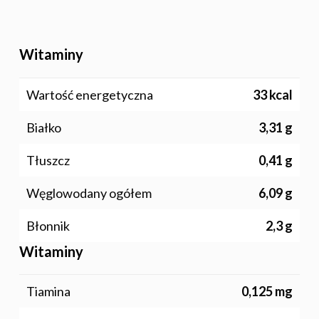
Witaminy
Wartość energetyczna
33 kcal
Białko
3,31 g
Tłuszcz
0,41 g
Węglowodany ogółem
6,09 g
Błonnik
2,3 g
Witaminy
Polskie
Tiamina
0,125 mg
Warzywa I