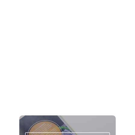
liściastych. W lasach pojawia się od października do
zimy, czasami wczesną wiosną. Jest wytrzymały na
Wciśnij enter żeby wyszukać lub ESC żeby
mrozy. Boczniaki uprawia się również przemysłowo,
zamknąć
uzyskując plony przez cały rok, pomimo tego, że nie
mamy w Polsce długiej tradycji jego produkcji. Z wielu
jego odmian w naszym kraju występuje głównie
boczniak ostrygowaty.
Boczniaki – witaminy, składniki mineralne,
wartość energetyczna
Boczniaki mają niską wartość energetyczną i
dostarczają łatwo przyswajalnego białka.