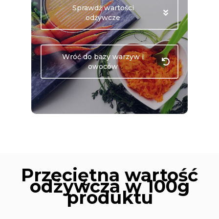
Sprawdź wartości
odżywcze
Wróć do bazy warzyw i
owoców
Przeciętna wartość
odżywcza w 100g
produktu