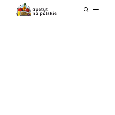
Boczniaki – konkurencja
dla pieczarek
Boczniaki to grzyby, cenione za swoje walory
smakowe. W kuchni stosowane są do zup, sałatek,
grillowania, smażenia i marynowania. Boczniaki często
zastępują mięso w potrawach wegetariańskich i
wegańskich. Świetnie również imitują marynowane
śledzie.
Boczniak rośnie w Polsce również dziko, na drzewach