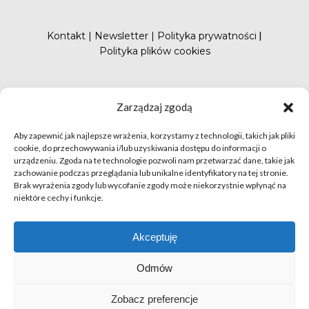
Kontakt
|
Newsletter
|
Polityka prywatności
|
Polityka plików cookies
#FunduszePromocji
Zarządzaj zgodą
Aby zapewnić jak najlepsze wrażenia, korzystamy z technologii, takich jak pliki
cookie, do przechowywania i/lub uzyskiwania dostępu do informacji o
urządzeniu. Zgoda na te technologie pozwoli nam przetwarzać dane, takie jak
zachowanie podczas przeglądania lub unikalne identyfikatory na tej stronie.
Brak wyrażenia zgody lub wycofanie zgody może niekorzystnie wpłynąć na
niektóre cechy i funkcje.
© apetytnapolskie.com 2019 – KUPS; Wszystkie prawa
zastrzeżone | realizacja
Hillnet
Akceptuję
O
Odmów
Zobacz preferencje