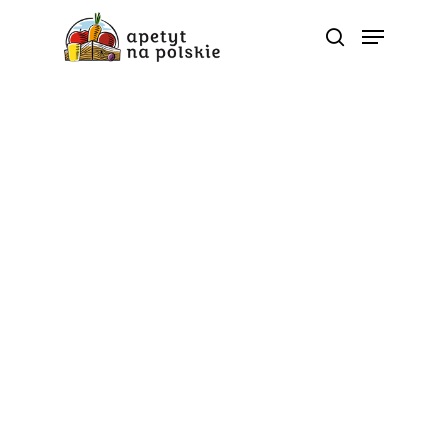
Sok marchwiowy
Marchew jest jednym z najpowszechniejszych i łatwo
dostępnych polskich warzyw, które charakteryzuje się
bardzo wysoką zawartością prekursorów witaminy A
(prowitaminy A) – karotenoidów. Karotenoidy są
związkami o silnych właściwościach
antyoksydacyjnych, które dodatkowo nasz organizm
przetwarza na witaminę A w ilości, która jest mu
potrzebna. Witamina A jest niezbędna dla naszego
organizmu ponieważ odgrywa istotną rolę w procesie