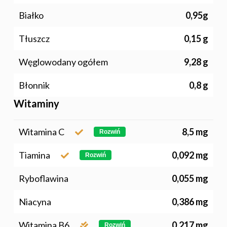
Białko
0,95g
Tłuszcz
0,15 g
Węglowodany ogółem
9,28 g
Błonnik
0,8 g
Witaminy
Polskie
Warzywa I
Witamina C
8,5 mg
Rozwiń
Owoce
Tiamina
0,092 mg
Rozwiń
Soki Owocow
Baza Warzyw I Owo
Ryboflawina
0,055 mg
Warzywne
Kalendarz Warzyw I
Niacyna
0,386 mg
Owoców
Poradnik
Fakty O Sokach
Witamina B6
0,217 mg
Rozwiń