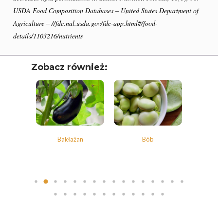
Polskie Forum Żywn
USDA Food Composition Databases – United States Department of
Ekologicznej
Agriculture – //fdc.nal.usda.gov/fdc-app.html#/food-
details/1103216/nutrients
Chrup Owoce, Jedz
Warzywa – To Na Zd
Świetnie Wpływa
Zobacz również:
Warzywa I Owoce Da
Super Moce
Good Move
Związek Zawodowy
a
Bakłażan
Bób
B
Rolników Ojczyzna
Branża
Wydarzenia
Badania