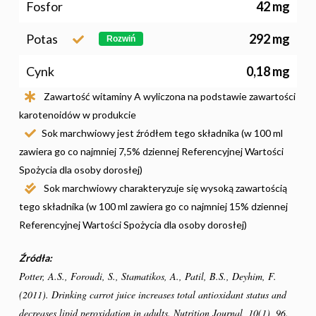
Fosfor
42 mg
Narodowe Badania
Konsumpcji Warzyw 
Potas
292 mg
Rozwiń
Owoców
Cynk
0,18 mg
Nutriscore Fakty
Zawartość witaminy A wyliczona na podstawie zawartości
Federacja Branżowy
karotenoidów w produkcie
Związków Producen
Sok marchwiowy jest źródłem tego składnika (w 100 ml
Rolnych – Ziemniaki
zawiera go co najmniej 7,5% dziennej Referencyjnej Wartości
Spożycia dla osoby dorosłej)
Jedz Owoce I Warzy
Sok marchwiowy charakteryzuje się wysoką zawartością
Nich Największa Moc
tego składnika (w 100 ml zawiera go co najmniej 15% dziennej
Skrywa!
Referencyjnej Wartości Spożycia dla osoby dorosłej)
Festiwal Młody Polsk
Ziemniak
Źródła:
Potter, A.S., Foroudi, S., Stamatikos, A., Patil, B.S., Deyhim, F.
Jemy Eko Warzywa I
(2011). Drinking carrot juice increases total antioxidant status and
Owoce
decreases lipid peroxidation in adults. Nutrition Journal, 10(1), 96.